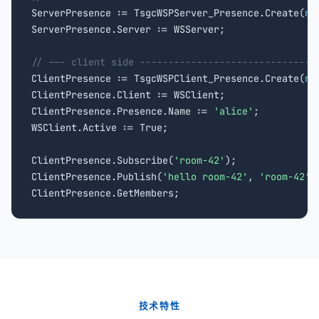

ServerPresence := TsgcWSPServer_Presence.Create(
ni
ServerPresence.Server := WSServer;

// --- client side -------------------------------

ClientPresence := TsgcWSPClient_Presence.Create(
ni
ClientPresence.Client := WSClient;

ClientPresence.Presence.Name := 
'alice'
;

WSClient.Active := True;

ClientPresence.Subscribe(
'room-42'
);

ClientPresence.Publish(
'hello room-42'
, 
'room-42'
);
ClientPresence.GetMembers;
技术特性