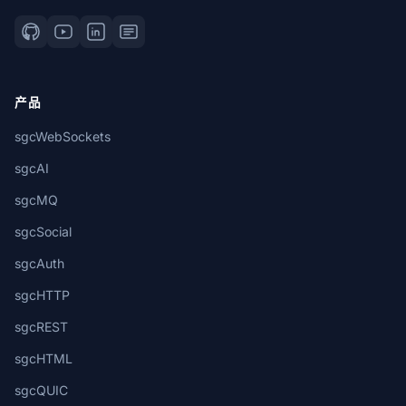
产品
sgcWebSockets
sgcAI
sgcMQ
sgcSocial
sgcAuth
sgcHTTP
sgcREST
sgcHTML
sgcQUIC