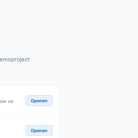
demoproject
Openen
nder de
Openen