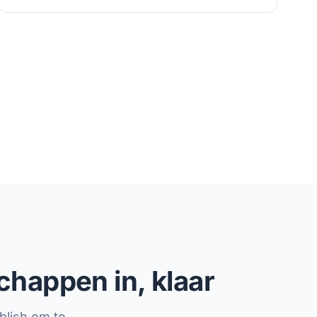
chappen in, klaar
blish om te