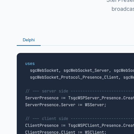
broadcas
Delphi
uses

  sgcWebSocket, sgcWebSocket_Server, sgcWebSo
  sgcWebSocket_Protocol_Presence_Client, sgcWe
// --- server side --------------------------

ServerPresence := TsgcWSPServer_Presence.Crea
ServerPresence.Server := WSServer;

// --- client side --------------------------

ClientPresence := TsgcWSPClient_Presence.Crea
ClientPresence.Client := WSClient;
