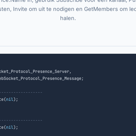
ten, Invite om uit te nodigen en GetMembers om le
halen.
cket_Protocol_Presence_Server,

bSocket_Protocol_Presence_Message;

------------------
te(
nil
);

------------------
te(
nil
);
