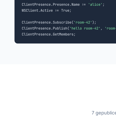
ClientPresence.Presence.Name := 
'alice'
;

WSClient.Active := True;

ClientPresence.Subscribe(
'room-42'
);

ClientPresence.Publish(
'hello room-42'
, 
'room
ClientPresence.GetMembers;
7 gepublic