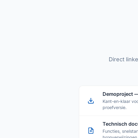
Direct lin
Demoproject —
Kant-en-klaar vo
proefversie.
Technisch doc
Functies, snelsta
bronverwijzingen