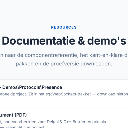
RESOURCES
Documentatie & demo's
ken naar de componentreferentie, het kant-en-klare 
pakken en de proefversie downloaden.
 Demos\Protocols\Presence
orbeeldproject. Zit in het sgcWebSockets-pakket — download hiero
ument (PDF)
rt, codevoorbeelden voor Delphi & C++ Builder en primaire
 — alleen dit component.