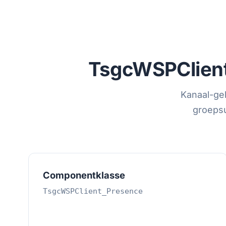
TsgcWSPClien
Kanaal-geb
groepsu
Componentklasse
TsgcWSPClient_Presence