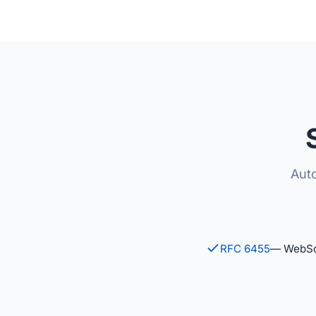
Auto
RFC 6455
— WebSoc