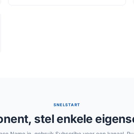
SNELSTART
nent, stel enkele eigens
nce.Name in, gebruik Subscribe voor een kanaal, Pu