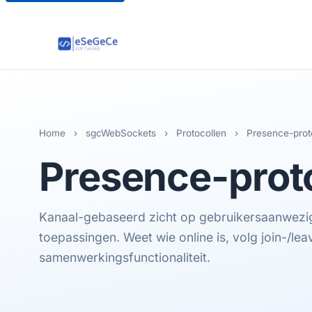
Home
›
sgcWebSockets
›
Protocollen
›
Presence-prot
Presence
-prot
Kanaal-gebaseerd zicht op gebruikersaanwezig
toepassingen. Weet wie online is, volg join-/l
samenwerkingsfunctionaliteit.