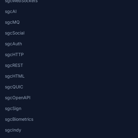
sgcWebSockets
sgcAI
sgcMQ
sgcSocial
sgcAuth
sgcHTTP
sgcREST
sgcHTML
sgcQUIC
sgcOpenAPI
sgcSign
sgcBiometrics
sgcIndy