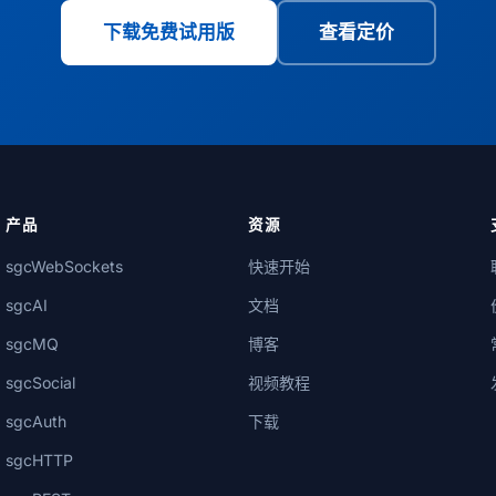
下载免费试用版
查看定价
产品
资源
sgcWebSockets
快速开始
sgcAI
文档
sgcMQ
博客
sgcSocial
视频教程
sgcAuth
下载
sgcHTTP