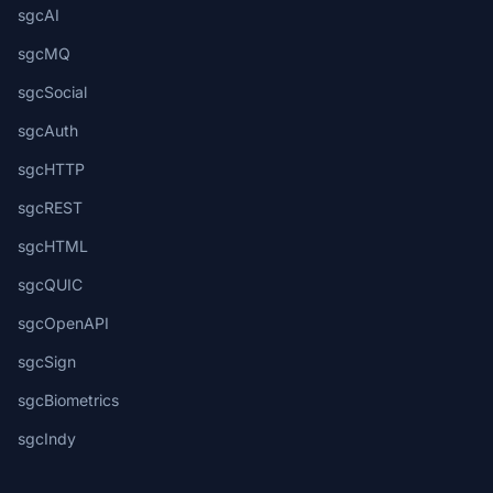
sgcAI
sgcMQ
sgcSocial
sgcAuth
sgcHTTP
sgcREST
sgcHTML
sgcQUIC
sgcOpenAPI
sgcSign
sgcBiometrics
sgcIndy