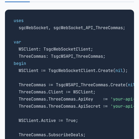
uses

  sgcWebSocket, sgcWebSocket_API_ThreeCommas;

var

  WSClient: TsgcWebSocketClient;

begin

  WSClient := TsgcWebSocketClient.Create(
nil
);

  ThreeCommas := TsgcWSAPI_ThreeCommas.Create(
nil
);
  ThreeCommas.Client := WSClient;

  ThreeCommas.ThreeCommas.ApiKey    := 
'your-api-k
  ThreeCommas.ThreeCommas.ApiSecret := 
'your-api-s
  WSClient.Active := True;

  ThreeCommas.SubscribeDeals;
