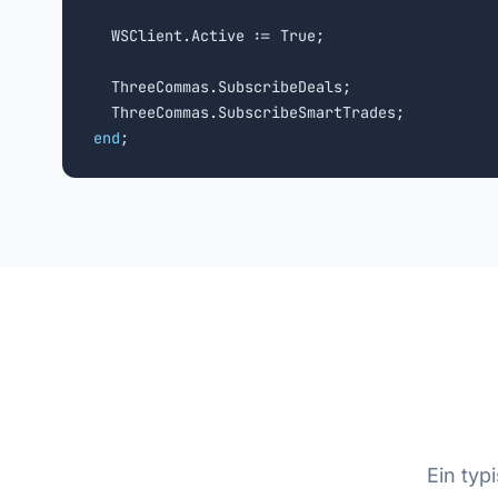
  WSClient.Active := True;

  ThreeCommas.SubscribeDeals;

end
;
Ein ty