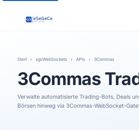
Start
›
sgcWebSockets
›
APIs
›
3Commas
3Commas
Trad
Verwalte automatisierte Trading-Bots, Deals u
Börsen hinweg via 3Commas-WebSocket-Gate