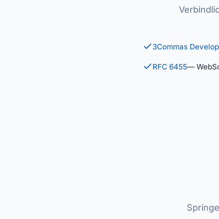
Verbindli
3Commas Develop
RFC 6455
— WebSo
Springe