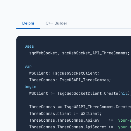
Delphi
C++ Builder
uses

  sgcWebSocket, sgcWebSocket_API_ThreeCommas;

var

  WSClient: TsgcWebSocketClient;

begin

  WSClient := TsgcWebSocketClient.Create(
nil
);
  ThreeCommas := TsgcWSAPI_ThreeCommas.Create
  ThreeCommas.Client := WSClient;

  ThreeCommas.ThreeCommas.ApiKey    := 
'your-
  ThreeCommas.ThreeCommas.ApiSecret := 
'your-