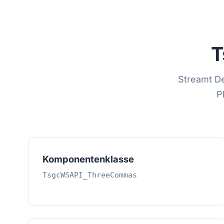
T
Streamt D
P
Komponentenklasse
TsgcWSAPI_ThreeCommas