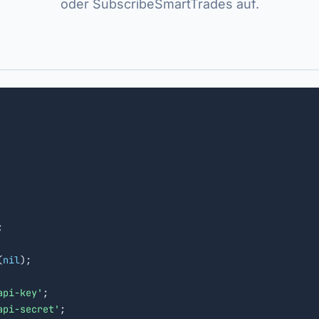
oder SubscribeSmartTrades auf.


(
nil
);

api-key'
;

api-secret'
;
