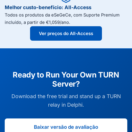
macOS, Linux, iOS e Android. Baixe a versão de
largura de banda e tempo de vida) limitam o
Melhor custo-benefício: All-Access
avaliação gratuita para colocar de pé um relay
abuso, com
reportando as
OnQuotaExceeded
Todos os produtos da eSeGeCe, com Suporte Premium
TURN no seu próprio projeto.
rejeições.
incluído, a partir de €1,059/ano.
Ver preços do All-Access
Ready to Run Your Own TURN
Server?
Download the free trial and stand up a TURN
relay in Delphi.
Baixar versão de avaliação