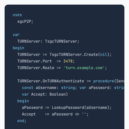
uses

  sgcP2P;

var
begin

  TURNServer := TsgcTURNServer.Create(
nil
);

  TURNServer.Port  := 
3478
;

  TURNServer.Realm := 
'turn.example.com'
;

  TURNServer.OnTURNAuthenticate := 
procedure
(Sende
const
 aUsername: 
string
; 
var
 aPassword: 
string
;
var
 Accept: Boolean)

begin
    aPassword := LookupPassword(aUsername);

    Accept    := aPassword <> 
''
;

end
;
