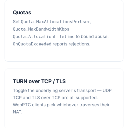
Quotas
Set
,
Quota.MaxAllocationsPerUser
,
Quota.MaxBandwidthKbps
to bound abuse.
Quota.AllocationLifetime
reports rejections.
OnQuotaExceeded
TURN over TCP / TLS
Toggle the underlying server's transport — UDP,
TCP and TLS over TCP are all supported.
WebRTC clients pick whichever traverses their
NAT.