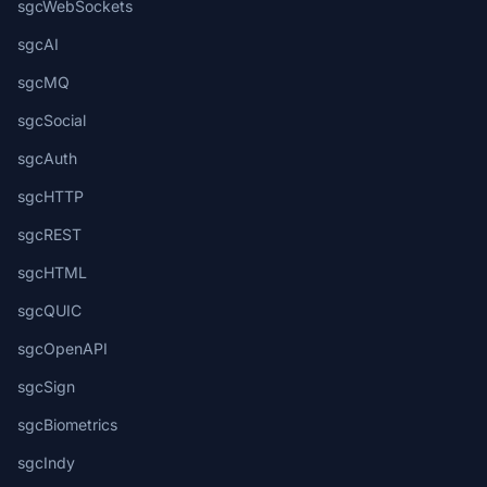
sgcWebSockets
sgcAI
sgcMQ
sgcSocial
sgcAuth
sgcHTTP
sgcREST
sgcHTML
sgcQUIC
sgcOpenAPI
sgcSign
sgcBiometrics
sgcIndy