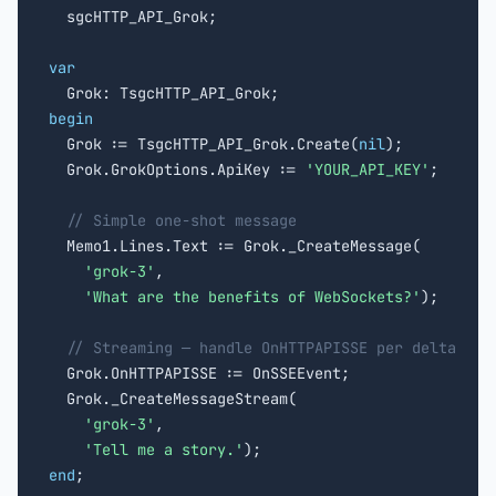

  sgcHTTP_API_Grok;

var
begin

  Grok := TsgcHTTP_API_Grok.Create(
nil
);

  Grok.GrokOptions.ApiKey := 
'YOUR_API_KEY'
;

// Simple one-shot message
  Memo1.Lines.Text := Grok._CreateMessage(

'grok-3'
,

'What are the benefits of WebSockets?'
);

// Streaming — handle OnHTTPAPISSE per delta
  Grok.OnHTTPAPISSE := OnSSEEvent;

  Grok._CreateMessageStream(

'grok-3'
,

'Tell me a story.'
end
;
