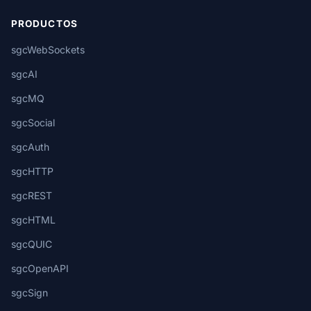
PRODUCTOS
sgcWebSockets
sgcAI
sgcMQ
sgcSocial
sgcAuth
sgcHTTP
sgcREST
sgcHTML
sgcQUIC
sgcOpenAPI
sgcSign