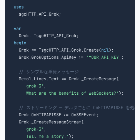
uses

  sgcHTTP_API_Grok;

var
begin

  Grok := TsgcHTTP_API_Grok.Create(
nil
);

  Grok.GrokOptions.ApiKey := 
'YOUR_API_KEY'
;

// シンプルな単発メッセージ
  Memo1.Lines.Text := Grok._CreateMessage(

'grok-3'
,

'What are the benefits of WebSockets?'
);

// ストリーミング — デルタごとに OnHTTPAPISSE を処理
  Grok.OnHTTPAPISSE := OnSSEEvent;

  Grok._CreateMessageStream(

'grok-3'
,

'Tell me a story.'