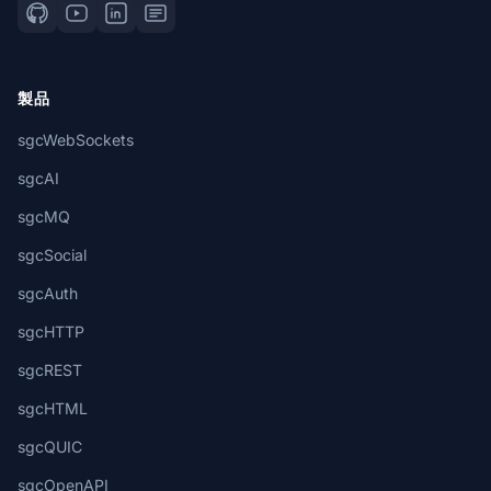
製品
sgcWebSockets
sgcAI
sgcMQ
sgcSocial
sgcAuth
sgcHTTP
sgcREST
sgcHTML
sgcQUIC
sgcOpenAPI