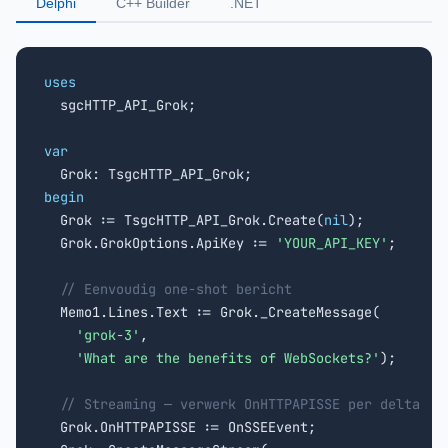
Delphi
C++ Builder
.NET
uses

  sgcHTTP_API_Grok;

var
begin

  Grok := TsgcHTTP_API_Grok.Create(
nil
);

  Grok.GrokOptions.ApiKey := 
'YOUR_API_KEY'
;

// Eenvoudig one-shot bericht
  Memo1.Lines.Text := Grok._CreateMessage(

'grok-3'
,

'What are the benefits of WebSockets?'
);

// Streaming — verwerk OnHTTPAPISSE per delta
  Grok.OnHTTPAPISSE := OnSSEEvent;
