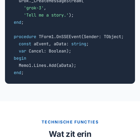
  Grok._CreateMessageStream(

'grok-3'
,

'Tell me a story.'
end
;

procedure
 TForm1.OnSSEEvent(Sender: TObject;

const
 aEvent, aData: 
string
;

var
begin
end
;
TECHNISCHE FUNCTIES
Wat zit erin