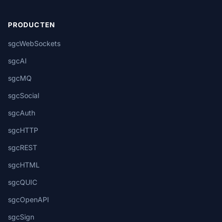
PRODUCTEN
sgcWebSockets
sgcAI
sgcMQ
sgcSocial
sgcAuth
sgcHTTP
sgcREST
sgcHTML
sgcQUIC
sgcOpenAPI
sgcSign