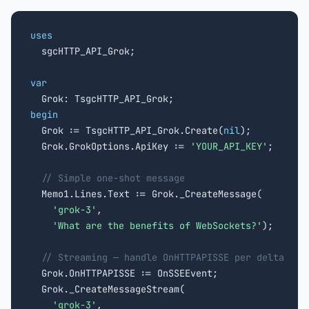
uses

  sgcHTTP_API_Grok;

var
begin

  Grok := TsgcHTTP_API_Grok.Create(
nil
);

  Grok.GrokOptions.ApiKey := 
'YOUR_API_KEY'
;

// Simple one-shot message
  Memo1.Lines.Text := Grok._CreateMessage(

'grok-3'
,

'What are the benefits of WebSockets?'
);

// Streaming — handle OnHTTPAPISSE per delta
  Grok.OnHTTPAPISSE := OnSSEEvent;

  Grok._CreateMessageStream(

'grok-3'
,
