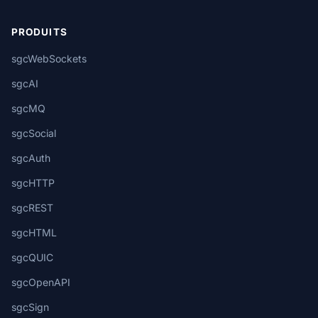
PRODUITS
sgcWebSockets
sgcAI
sgcMQ
sgcSocial
sgcAuth
sgcHTTP
sgcREST
sgcHTML
sgcQUIC
sgcOpenAPI
sgcSign