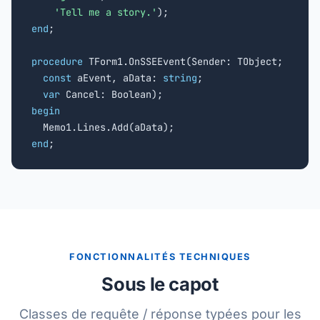
'Tell me a story.'
end
;

procedure
 TForm1.OnSSEEvent(Sender: TObject;

const
 aEvent, aData: 
string
;

var
begin
end
;
FONCTIONNALITÉS TECHNIQUES
Sous le capot
Classes de requête / réponse typées pour les