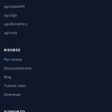
sgcOpenAPI
sgcSign
sgcBiometrics
sgcIndy
RISORSE
Per iniziare
Documentazione
Blog
Tutorial video
Download
SUPPORTO