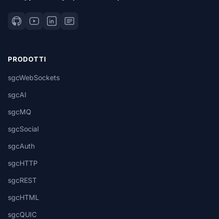
PRODOTTI
sgcWebSockets
sgcAI
sgcMQ
sgcSocial
sgcAuth
sgcHTTP
sgcREST
sgcHTML
sgcQUIC