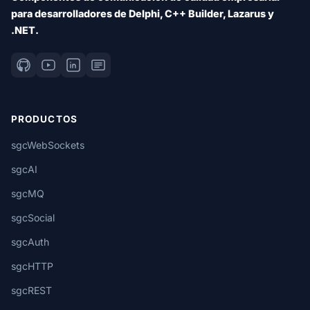
para desarrolladores de Delphi, C++ Builder, Lazarus y
.NET.
PRODUCTOS
sgcWebSockets
sgcAI
sgcMQ
sgcSocial
sgcAuth
sgcHTTP
sgcREST