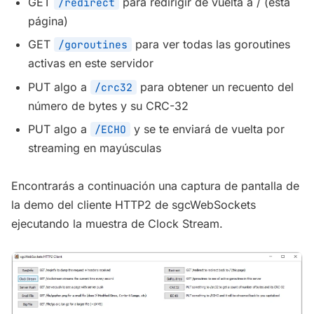
GET
para redirigir de vuelta a / (esta
/redirect
página)
GET
para ver todas las goroutines
/goroutines
activas en este servidor
PUT algo a
para obtener un recuento del
/crc32
número de bytes y su CRC-32
PUT algo a
y se te enviará de vuelta por
/ECHO
streaming en mayúsculas
Encontrarás a continuación una captura de pantalla de
la demo del cliente HTTP2 de sgcWebSockets
ejecutando la muestra de Clock Stream.