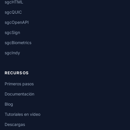
sgcHTML
sgcQUIC
sgcOpenAPI
sgcSign
sgcBiometrics
sgcIndy
RECURSOS
Primeros pasos
Documentación
Blog
Tutoriales en vídeo
Descargas