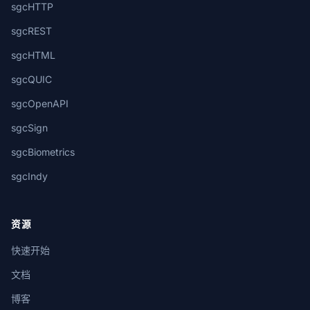
sgcHTTP
sgcREST
sgcHTML
sgcQUIC
sgcOpenAPI
sgcSign
sgcBiometrics
sgcIndy
资源
快速开始
文档
博客