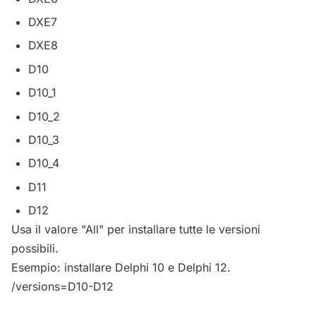
DXE7
DXE8
D10
D10_1
D10_2
D10_3
D10_4
D11
D12
Usa il valore "All" per installare tutte le versioni
possibili.
Esempio: installare Delphi 10 e Delphi 12.
/versions=D10-D12