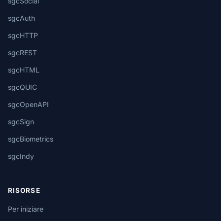
sgcSocial
sgcAuth
sgcHTTP
sgcREST
sgcHTML
sgcQUIC
sgcOpenAPI
sgcSign
sgcBiometrics
sgcIndy
RISORSE
Per iniziare