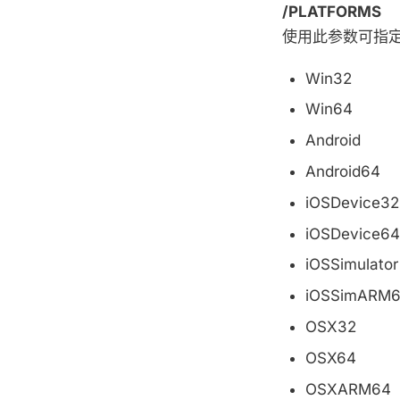
/PLATFORMS
使用此参数可指定要
Win32
Win64
Android
Android64
iOSDevice32
iOSDevice64
iOSSimulator
iOSSimARM
OSX32
OSX64
OSXARM64