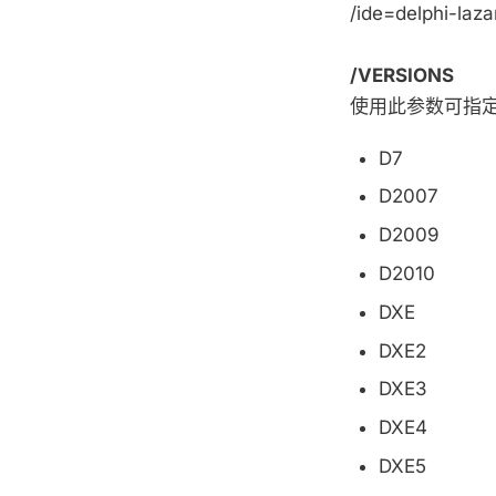
/ide=delphi-laza
/VERSIONS
使用此参数可指定要
D7
D2007
D2009
D2010
DXE
DXE2
DXE3
DXE4
DXE5