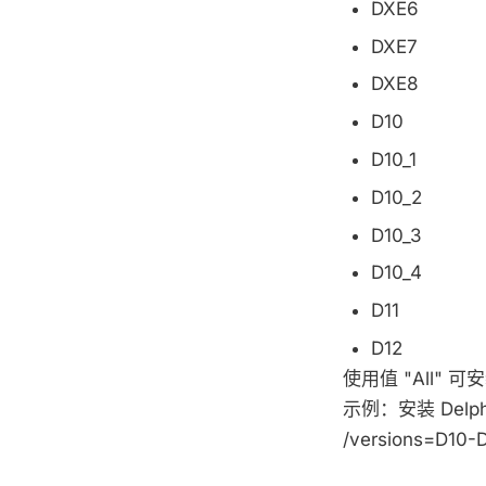
DXE6
DXE7
DXE8
D10
D10_1
D10_2
D10_3
D10_4
D11
D12
使用值 "All"
示例：安装 Delphi 
/versions=D10-