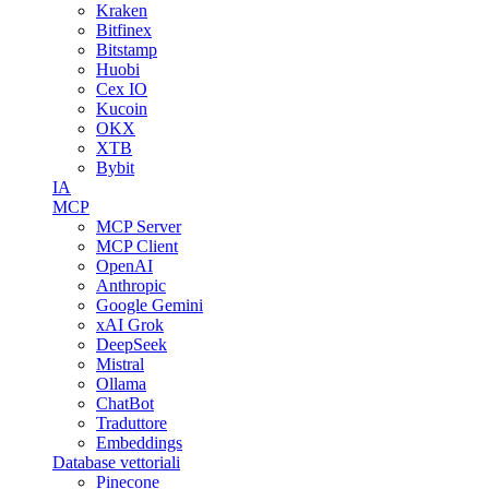
Kraken
Bitfinex
Bitstamp
Huobi
Cex IO
Kucoin
OKX
XTB
Bybit
IA
MCP
MCP Server
MCP Client
OpenAI
Anthropic
Google Gemini
xAI Grok
DeepSeek
Mistral
Ollama
ChatBot
Traduttore
Embeddings
Database vettoriali
Pinecone