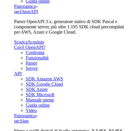
Guida online
Panoramica
sgcOpenAPI
Parser OpenAPI 3.x, generatore nativo di SDK Pascal e
componente server, più oltre 1.195 SDK cloud precompilati
per AWS, Azure e Google Cloud.
Scarica
Acquista
Cos'è OpenAPI?
Confronta
Funzionalità
Parser
Server
API
SDK Amazon AWS
SDK Google Cloud
SDK Azure
SDK Microsoft
Manuale utente
Guida online
Video
Panoramica
sgcSign
Firme e sigilli digitali di livello enterprise. XAdES, PAdES,