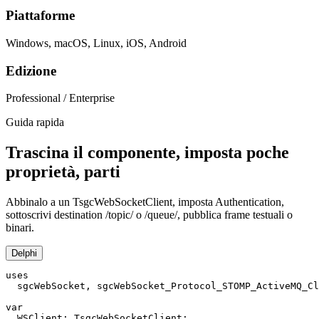
Piattaforme
Windows, macOS, Linux, iOS, Android
Edizione
Professional / Enterprise
Guida rapida
Trascina il componente, imposta poche
proprietà, parti
Abbinalo a un TsgcWebSocketClient, imposta Authentication,
sottoscrivi destination /topic/ o /queue/, pubblica frame testuali o
binari.
Delphi
uses

  sgcWebSocket, sgcWebSocket_Protocol_STOMP_ActiveMQ_Cl
var

  WSClient: TsgcWebSocketClient;
