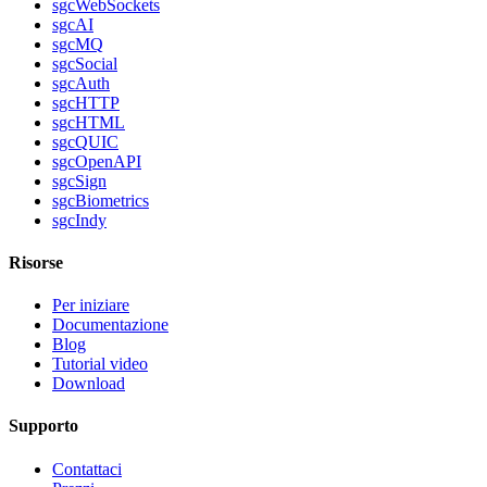
sgcWebSockets
sgcAI
sgcMQ
sgcSocial
sgcAuth
sgcHTTP
sgcHTML
sgcQUIC
sgcOpenAPI
sgcSign
sgcBiometrics
sgcIndy
Risorse
Per iniziare
Documentazione
Blog
Tutorial video
Download
Supporto
Contattaci