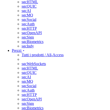
sgcHTML
sgcQUIC
sgcAI
sgcMQ
sgcSocial
sgcAuth
sgcHTTP
sgcOpenAPI
sgcSign
sgcBiometrics
sgcIndy
Prezzi
Tutti i prodotti / All-Access
sgcWebSockets
sgcHTML
sgcQUIC
sgcAI
sgcMQ
sgcSocial
sgcAuth
sgcHTTP
sgcOpenAPI
sgcSign
sgcBiometrics