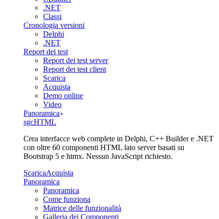
.NET
Classi
Cronologia versioni
Delphi
.NET
Report dei test
Report dei test server
Report dei test client
Scarica
Acquista
Demo online
Video
Panoramica
sgcHTML
Crea interfacce web complete in Delphi, C++ Builder e .NET
con oltre 60 componenti HTML lato server basati su
Bootstrap 5 e htmx. Nessun JavaScript richiesto.
Scarica
Acquista
Panoramica
Panoramica
Come funziona
Matrice delle funzionalità
Galleria dei Componenti