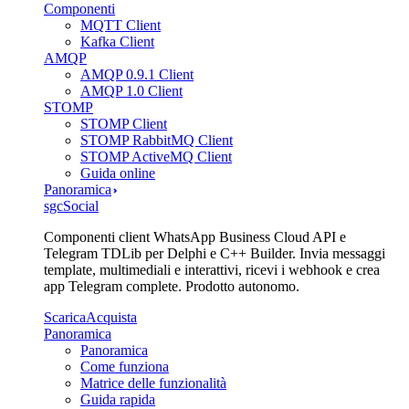
Componenti
MQTT Client
Kafka Client
AMQP
AMQP 0.9.1 Client
AMQP 1.0 Client
STOMP
STOMP Client
STOMP RabbitMQ Client
STOMP ActiveMQ Client
Guida online
Panoramica
sgcSocial
Componenti client WhatsApp Business Cloud API e
Telegram TDLib per Delphi e C++ Builder. Invia messaggi
template, multimediali e interattivi, ricevi i webhook e crea
app Telegram complete. Prodotto autonomo.
Scarica
Acquista
Panoramica
Panoramica
Come funziona
Matrice delle funzionalità
Guida rapida