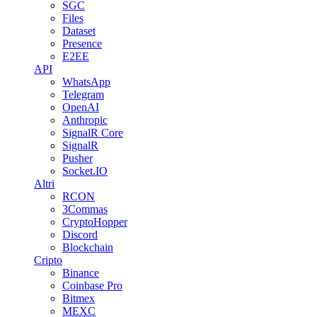
SGC
Files
Dataset
Presence
E2EE
API
WhatsApp
Telegram
OpenAI
Anthropic
SignalR Core
SignalR
Pusher
Socket.IO
Altri
RCON
3Commas
CryptoHopper
Discord
Blockchain
Cripto
Binance
Coinbase Pro
Bitmex
MEXC