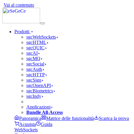
Vai al contenuto
Prodotti
sgcWebSockets
sgcHTML
sgcQUIC
sgcAI
sgcMQ
sgcSocial
sgcAuth
sgcHTTP
sgcSign
sgcOpenAPI
sgcBiometrics
sgcIndy
Applicazioni
Bundle All-Access
Panoramica
Matrice delle funzionalità
Scarica la prova
Acquista
Guida
WebSockets