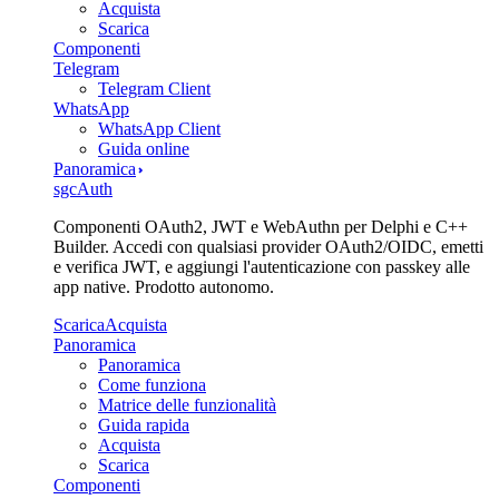
Acquista
Scarica
Componenti
Telegram
Telegram Client
WhatsApp
WhatsApp Client
Guida online
Panoramica
sgcAuth
Componenti OAuth2, JWT e WebAuthn per Delphi e C++
Builder. Accedi con qualsiasi provider OAuth2/OIDC, emetti
e verifica JWT, e aggiungi l'autenticazione con passkey alle
app native. Prodotto autonomo.
Scarica
Acquista
Panoramica
Panoramica
Come funziona
Matrice delle funzionalità
Guida rapida
Acquista
Scarica
Componenti