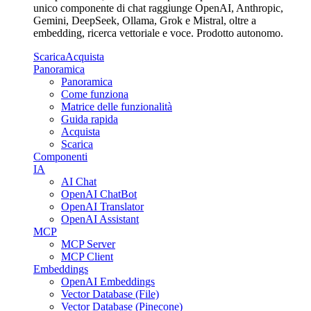
unico componente di chat raggiunge OpenAI, Anthropic,
Gemini, DeepSeek, Ollama, Grok e Mistral, oltre a
embedding, ricerca vettoriale e voce. Prodotto autonomo.
Scarica
Acquista
Panoramica
Panoramica
Come funziona
Matrice delle funzionalità
Guida rapida
Acquista
Scarica
Componenti
IA
AI Chat
OpenAI ChatBot
OpenAI Translator
OpenAI Assistant
MCP
MCP Server
MCP Client
Embeddings
OpenAI Embeddings
Vector Database (File)
Vector Database (Pinecone)