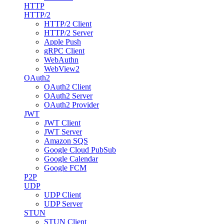
HTTP
HTTP/2
HTTP/2 Client
HTTP/2 Server
Apple Push
gRPC Client
WebAuthn
WebView2
OAuth2
OAuth2 Client
OAuth2 Server
OAuth2 Provider
JWT
JWT Client
JWT Server
Amazon SQS
Google Cloud PubSub
Google Calendar
Google FCM
P2P
UDP
UDP Client
UDP Server
STUN
STUN Client