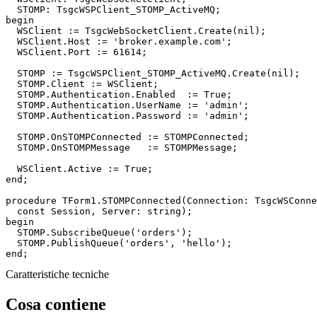
begin

  WSClient := TsgcWebSocketClient.Create(
nil
);

  WSClient.Host := 
'broker.example.com'
;

  WSClient.Port := 
61614
;

  STOMP := TsgcWSPClient_STOMP_ActiveMQ.Create(
nil
);

  STOMP.Client := WSClient;

  STOMP.Authentication.Enabled  := True;

  STOMP.Authentication.UserName := 
'admin'
;

  STOMP.Authentication.Password := 
'admin'
;

  STOMP.OnSTOMPConnected := STOMPConnected;

  STOMP.OnSTOMPMessage   := STOMPMessage;

end
;

procedure
 TForm1.STOMPConnected(Connection: TsgcWSConne
const
 Session, Server: 
string
begin

  STOMP.SubscribeQueue(
'orders'
);

  STOMP.PublishQueue(
'orders'
, 
'hello'
end
;
Caratteristiche tecniche
Cosa contiene