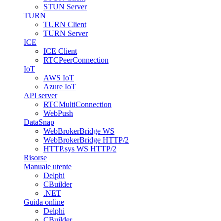
STUN Server
TURN
TURN Client
TURN Server
ICE
ICE Client
RTCPeerConnection
IoT
AWS IoT
Azure IoT
API server
RTCMultiConnection
WebPush
DataSnap
WebBrokerBridge WS
WebBrokerBridge HTTP/2
HTTP.sys WS HTTP/2
Risorse
Manuale utente
Delphi
CBuilder
.NET
Guida online
Delphi
CBuilder