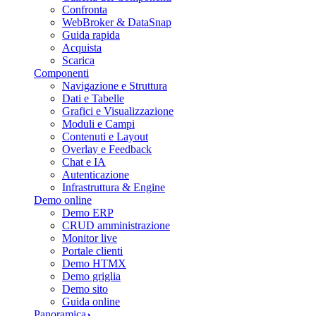
Confronta
WebBroker & DataSnap
Guida rapida
Acquista
Scarica
Componenti
Navigazione e Struttura
Dati e Tabelle
Grafici e Visualizzazione
Moduli e Campi
Contenuti e Layout
Overlay e Feedback
Chat e IA
Autenticazione
Infrastruttura & Engine
Demo online
Demo ERP
CRUD amministrazione
Monitor live
Portale clienti
Demo HTMX
Demo griglia
Demo sito
Guida online
Panoramica