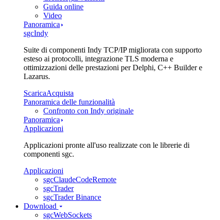
Guida online
Video
Panoramica
sgcIndy
Suite di componenti Indy TCP/IP migliorata con supporto
esteso ai protocolli, integrazione TLS moderna e
ottimizzazioni delle prestazioni per Delphi, C++ Builder e
Lazarus.
Scarica
Acquista
Panoramica delle funzionalità
Confronto con Indy originale
Panoramica
Applicazioni
Applicazioni pronte all'uso realizzate con le librerie di
componenti sgc.
Applicazioni
sgcClaudeCodeRemote
sgcTrader
sgcTrader Binance
Download
sgcWebSockets