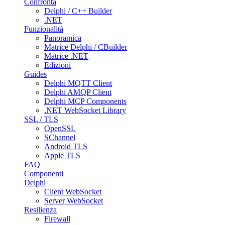
Confronta
Delphi / C++ Builder
.NET
Funzionalità
Panoramica
Matrice Delphi / CBuilder
Matrice .NET
Edizioni
Guides
Delphi MQTT Client
Delphi AMQP Client
Delphi MCP Components
.NET WebSocket Library
SSL / TLS
OpenSSL
SChannel
Android TLS
Apple TLS
FAQ
Componenti
Delphi
Client WebSocket
Server WebSocket
Resilienza
Firewall