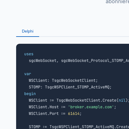
abonniere
Delphi
uses

  sgcWebSocket, sgcWebSocket_Protocol_STOMP_Ac
var

  WSClient: TsgcWebSocketClient;

begin

  WSClient := TsgcWebSocketClient.Create(
nil
);
  WSClient.Host := 
'broker.example.com'
;

  WSClient.Port := 
61614
;

  STOMP := TsgcWSPClient_STOMP_ActiveMQ.Creat