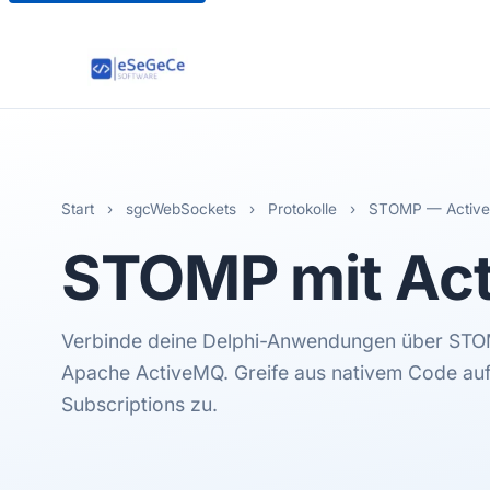
Start
›
sgcWebSockets
›
Protokolle
›
STOMP — Activ
STOMP
mit Ac
Verbinde deine Delphi-Anwendungen über ST
Apache ActiveMQ. Greife aus nativem Code auf
Subscriptions zu.