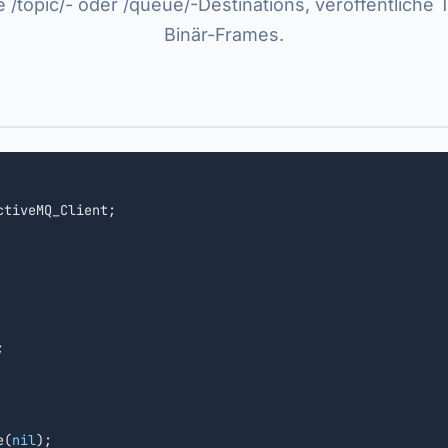
 /topic/- oder /queue/-Destinations, veröffentliche 
Binär-Frames.
tiveMQ_Client;



e(
nil
);
