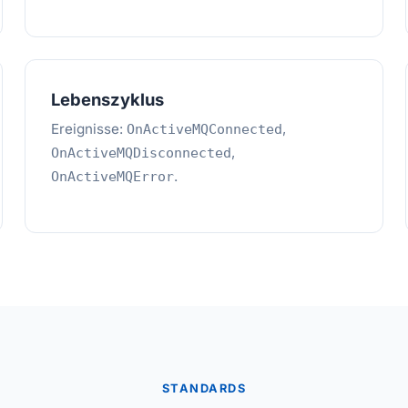
Lebenszyklus
Ereignisse:
,
OnActiveMQConnected
,
OnActiveMQDisconnected
.
OnActiveMQError
STANDARDS