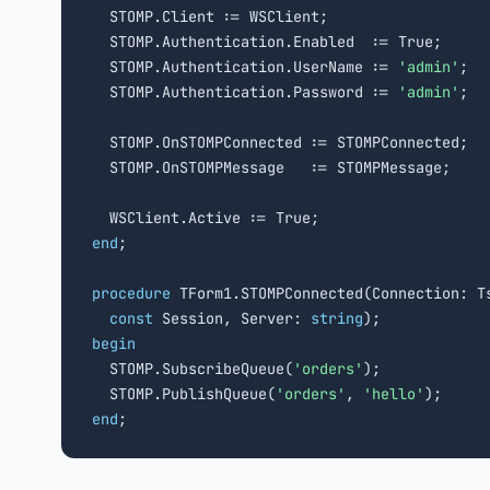
  STOMP.Client := WSClient;

  STOMP.Authentication.Enabled  := True;

  STOMP.Authentication.UserName := 
'admin'
;

  STOMP.Authentication.Password := 
'admin'
;

  STOMP.OnSTOMPConnected := STOMPConnected;

  STOMP.OnSTOMPMessage   := STOMPMessage;

end
;

procedure
 TForm1.STOMPConnected(Connection: Ts
const
 Session, Server: 
string
begin

  STOMP.SubscribeQueue(
'orders'
);

  STOMP.PublishQueue(
'orders'
, 
'hello'
end
;