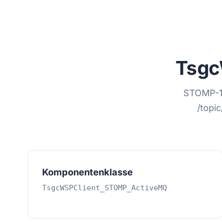
Tsgc
STOMP-1.
/topi
Komponentenklasse
TsgcWSPClient_STOMP_ActiveMQ