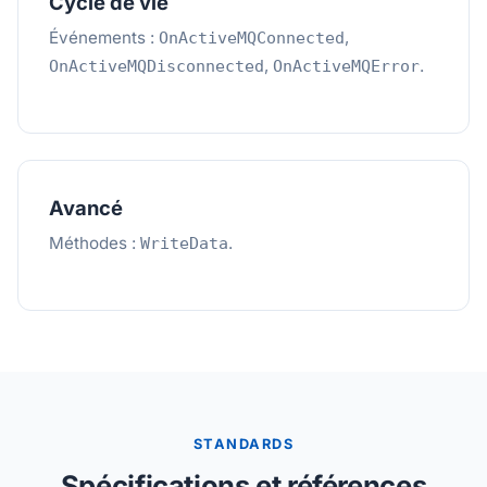
Cycle de vie
Événements :
,
OnActiveMQConnected
,
.
OnActiveMQDisconnected
OnActiveMQError
Avancé
Méthodes :
.
WriteData
STANDARDS
Spécifications et références