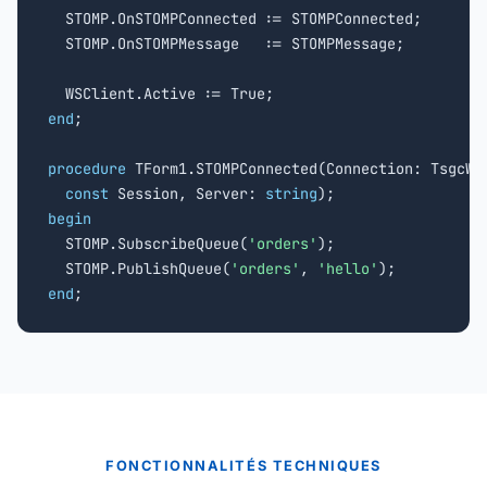
  STOMP.OnSTOMPConnected := STOMPConnected;

  STOMP.OnSTOMPMessage   := STOMPMessage;

end
;

procedure
 TForm1.STOMPConnected(Connection: TsgcWSC
const
 Session, Server: 
string
begin

  STOMP.SubscribeQueue(
'orders'
);

  STOMP.PublishQueue(
'orders'
, 
'hello'
end
;
FONCTIONNALITÉS TECHNIQUES