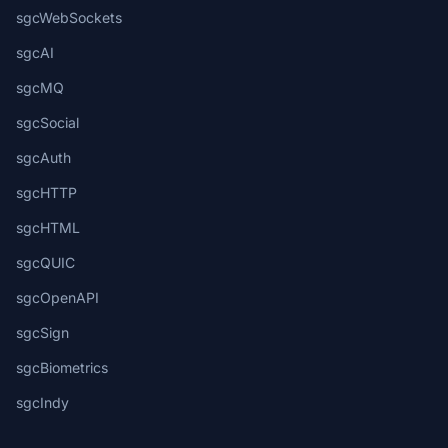
sgcWebSockets
sgcAI
sgcMQ
sgcSocial
sgcAuth
sgcHTTP
sgcHTML
sgcQUIC
sgcOpenAPI
sgcSign
sgcBiometrics
sgcIndy