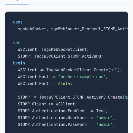
uses

  sgcWebSocket, sgcWebSocket_Protocol_STOMP_ActiveM
var

  WSClient: TsgcWebSocketClient;

begin

  WSClient := TsgcWebSocketClient.Create(
nil
);

  WSClient.Host := 
'broker.example.com'
;

  WSClient.Port := 
61614
;

  STOMP := TsgcWSPClient_STOMP_ActiveMQ.Create(
nil
  STOMP.Client := WSClient;

  STOMP.Authentication.Enabled  := True;

  STOMP.Authentication.UserName := 
'admin'
;

  STOMP.Authentication.Password := 
'admin'
;
