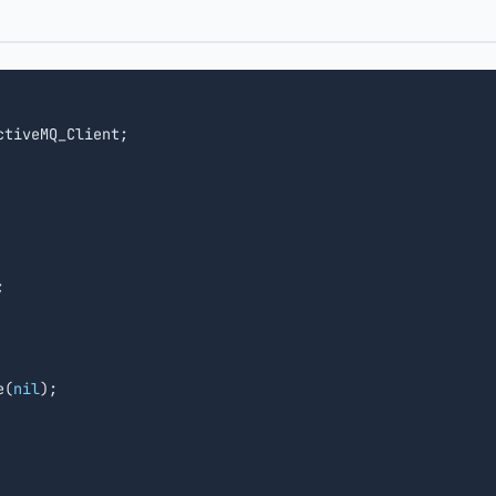
tiveMQ_Client;



e(
nil
);
