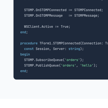
  STOMP.OnSTOMPConnected := STOMPConnected;

  STOMP.OnSTOMPMessage   := STOMPMessage;

end
;

procedure
 TForm1.STOMPConnected(Connection: Ts
const
 Session, Server: 
string
begin

  STOMP.SubscribeQueue(
'orders'
);

  STOMP.PublishQueue(
'orders'
, 
'hello'
end
;