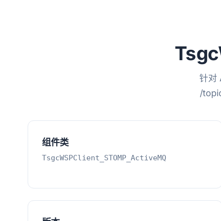
Tsgc
针对 A
/to
组件类
TsgcWSPClient_STOMP_ActiveMQ