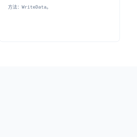
方法：
。
WriteData