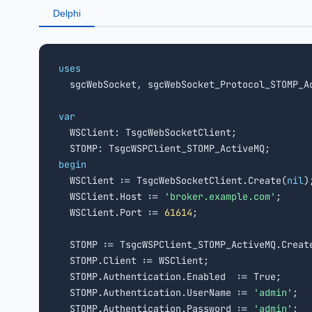
Delphi
uses

  sgcWebSocket, sgcWebSocket_Protocol_STOMP_Ac
var

  WSClient: TsgcWebSocketClient;

begin

  WSClient := TsgcWebSocketClient.Create(
nil
);
  WSClient.Host := 
'broker.example.com'
;

  WSClient.Port := 
61614
;

  STOMP := TsgcWSPClient_STOMP_ActiveMQ.Creat
  STOMP.Client := WSClient;

  STOMP.Authentication.Enabled  := True;

  STOMP.Authentication.UserName := 
'admin'
;

  STOMP.Authentication.Password := 
'admin'
;
