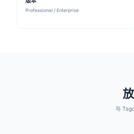
版本
Professional / Enterprise
放
与 Tsg