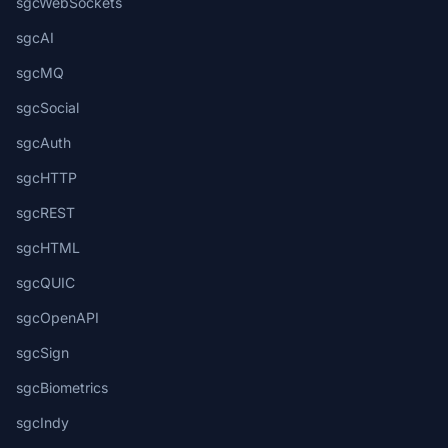
sgcWebSockets
sgcAI
sgcMQ
sgcSocial
sgcAuth
sgcHTTP
sgcREST
sgcHTML
sgcQUIC
sgcOpenAPI
sgcSign
sgcBiometrics
sgcIndy