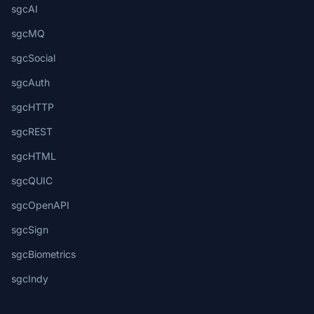
sgcAI
sgcMQ
sgcSocial
sgcAuth
sgcHTTP
sgcREST
sgcHTML
sgcQUIC
sgcOpenAPI
sgcSign
sgcBiometrics
sgcIndy