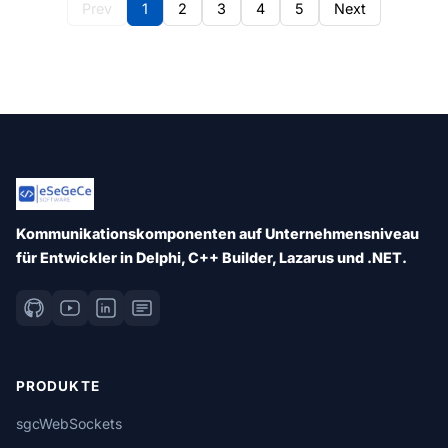
Prev
1
2
3
4
5
Next
Kommunikationskomponenten auf Unternehmensniveau
für Entwickler in Delphi, C++ Builder, Lazarus und .NET.
PRODUKTE
sgcWebSockets