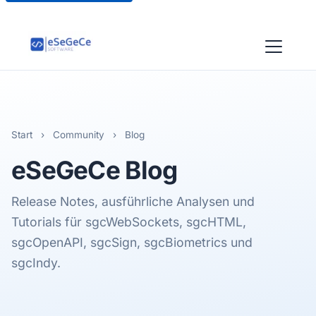
Start
›
Community
›
Blog
eSeGeCe
Blog
Release Notes, ausführliche Analysen und
Tutorials für sgcWebSockets, sgcHTML,
sgcOpenAPI, sgcSign, sgcBiometrics und
sgcIndy.