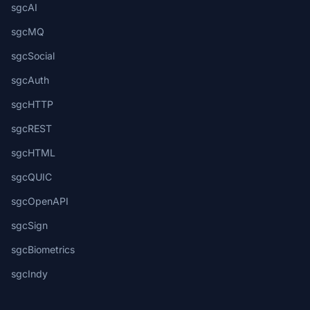
sgcAI
sgcMQ
sgcSocial
sgcAuth
sgcHTTP
sgcREST
sgcHTML
sgcQUIC
sgcOpenAPI
sgcSign
sgcBiometrics
sgcIndy