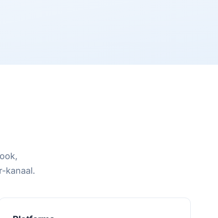
book,
r-kanaal.