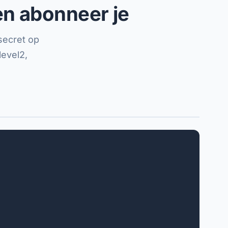
 en abonneer je
secret op
level2,