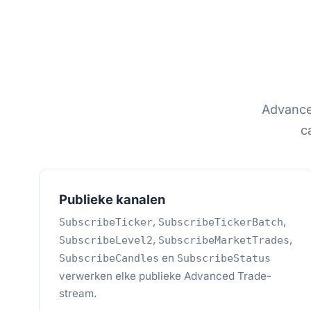
Advanced
c
Publieke kanalen
,
,
SubscribeTicker
SubscribeTickerBatch
,
,
SubscribeLevel2
SubscribeMarketTrades
en
SubscribeCandles
SubscribeStatus
verwerken elke publieke Advanced Trade-
stream.