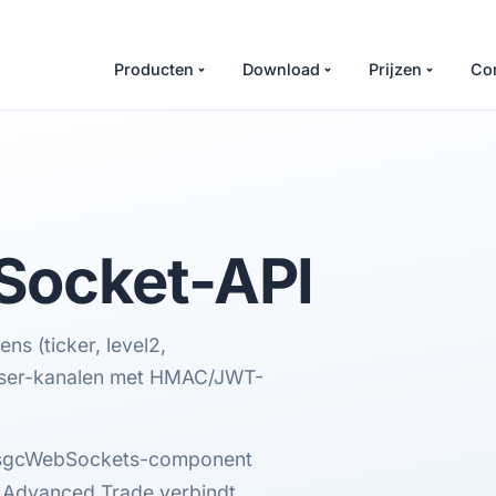
Producten
Download
Prijzen
Co
ocket-API
 (ticker, level2,
 user-kanalen met HMAC/JWT-
 sgcWebSockets-component
 Advanced Trade verbindt.