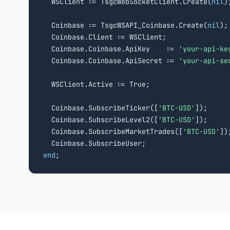

  WSClient := TsgcWebSocketClient.Create(
nil
);
  Coinbase := TsgcWSAPI_Coinbase.Create(
nil
);

  Coinbase.Client := WSClient;

  Coinbase.Coinbase.ApiKey    := 
'your-api-ke
  Coinbase.Coinbase.ApiSecret := 
'your-api-se
  WSClient.Active := True;

  Coinbase.SubscribeTicker([
'BTC-USD'
]);

  Coinbase.SubscribeLevel2([
'BTC-USD'
]);

  Coinbase.SubscribeMarketTrades([
'BTC-USD'
]);
end
;