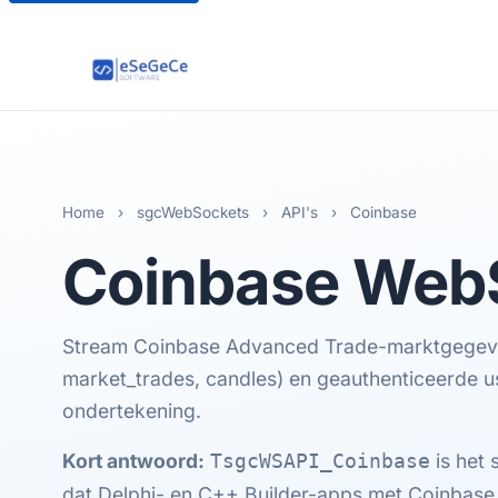
Home
›
sgcWebSockets
›
API's
›
Coinbase
Coinbase
WebS
Stream Coinbase Advanced Trade-marktgegevens
market_trades, candles) en geauthenticeerde
ondertekening.
Kort antwoord:
is het
TsgcWSAPI_Coinbase
dat Delphi- en C++ Builder-apps met Coinbase