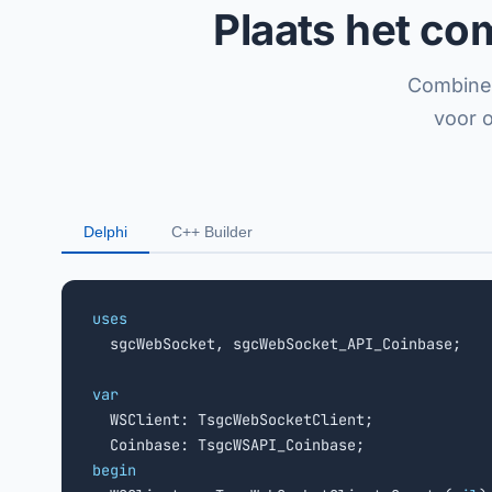
Plaats het com
Combinee
voor o
Delphi
C++ Builder
uses

  sgcWebSocket, sgcWebSocket_API_Coinbase;

var

  WSClient: TsgcWebSocketClient;

begin