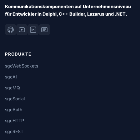
Kommunikationskomponenten auf Unternehmensniveau
für Entwickler in Delphi, C++ Builder, Lazarus und .NET.
PRODUKTE
sgcWebSockets
sgcAI
sgcMQ
sgcSocial
sgcAuth
sgcHTTP
sgcREST