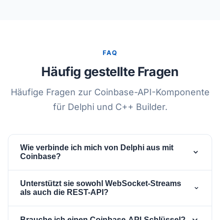
FAQ
Häufig gestellte Fragen
Häufige Fragen zur Coinbase-API-Komponente
für Delphi und C++ Builder.
Wie verbinde ich mich von Delphi aus mit
Coinbase?
Platziere eine
- und eine
TsgcWebSocketClient
Unterstützt sie sowohl WebSocket-Streams
-Komponente auf deinem
TsgcWSAPI_Coinbase
als auch die REST-API?
Formular, weise den Client der
-
Client
Die
-Komponente
TsgcWSAPI_Coinbase
Eigenschaft der API-Komponente zu, setze
Brauche ich einen Coinbase-API-Schlüssel?