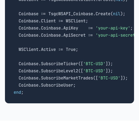
  Coinbase := TsgcWSAPI_Coinbase.Create(
nil
);

  Coinbase.Client := WSClient;

  Coinbase.Coinbase.ApiKey    := 
'your-api-key'
;

  Coinbase.Coinbase.ApiSecret := 
'your-api-secret'
;
  WSClient.Active := True;

  Coinbase.SubscribeTicker([
'BTC-USD'
]);

  Coinbase.SubscribeLevel2([
'BTC-USD'
]);

  Coinbase.SubscribeMarketTrades([
'BTC-USD'
]);

end
;