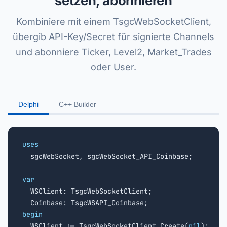
setzen, abonnieren
Kombiniere mit einem TsgcWebSocketClient,
übergib API-Key/Secret für signierte Channels
und abonniere Ticker, Level2, Market_Trades
oder User.
Delphi
C++ Builder
uses

  sgcWebSocket, sgcWebSocket_API_Coinbase;

var

  WSClient: TsgcWebSocketClient;

begin

  WSClient := TsgcWebSocketClient.Create(
nil
);
