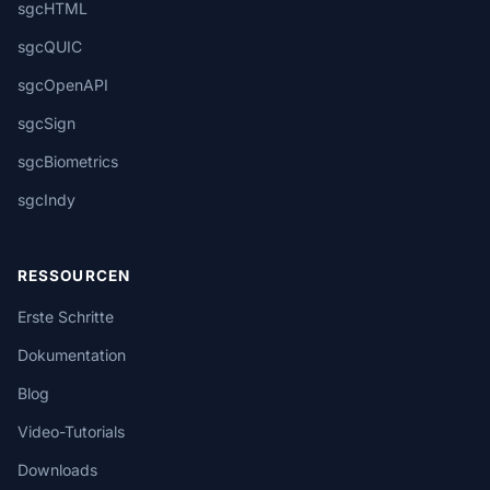
sgcHTML
sgcQUIC
sgcOpenAPI
sgcSign
sgcBiometrics
sgcIndy
RESSOURCEN
Erste Schritte
Dokumentation
Blog
Video-Tutorials
Downloads