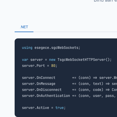
.NET
using
 esegece.sgcWebSockets;

var
 server = 
new
 TsgcWebSocketHTTPServer();

server.Port = 
80
;

server.OnConnect        += (conn) => server.W
server.OnMessage        += (conn, text) => ser
server.OnDisconnect     += (conn, code) => Co
server.OnAuthentication += (conn, user, pass,
server.Active = 
true
;