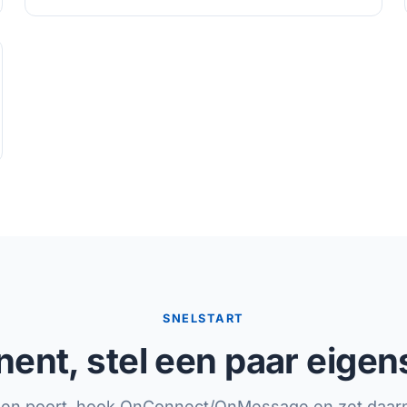
SNELSTART
ent, stel een paar eigen
een poort, hook OnConnect/OnMessage en zet daarn