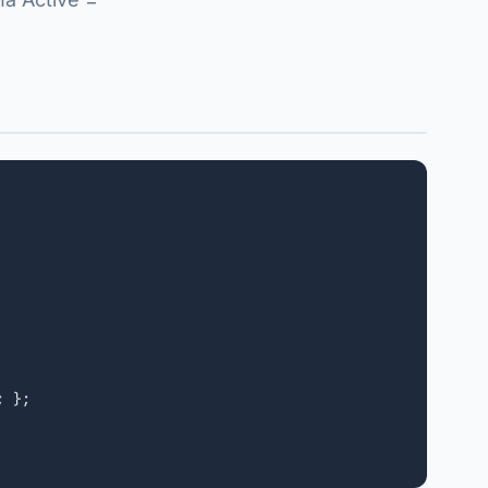
; };
