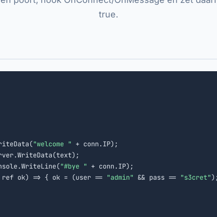
true.
riteData(
"welcome "
 + conn.IP);

ver.WriteData(text);

nsole.WriteLine(
"#bye "
 + conn.IP);

 ref ok) => { ok = (user == 
"admin"
 && pass == 
"s3cret"
)