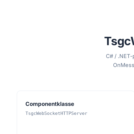
Tsgc
C# / .NET-
OnMessa
Componentklasse
TsgcWebSocketHTTPServer