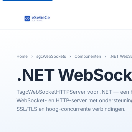
Home
›
sgcWebSockets
›
Componenten
›
.NET WebSo
.NET
WebSocke
TsgcWebSocketHTTPServer voor .NET — een 
WebSocket- en HTTP-server met ondersteuning
SSL/TLS en hoog-concurrente verbindingen.