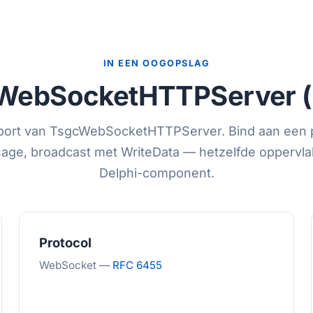
IN EEN OOGOPSLAG
WebSocketHTTPServer (
port van TsgcWebSocketHTTPServer. Bind aan een 
ge, broadcast met WriteData — hetzelfde oppervlak
Delphi-component.
Protocol
WebSocket —
RFC 6455