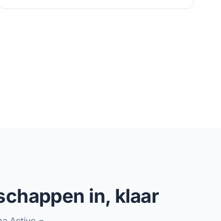
schappen in, klaar
a Active =