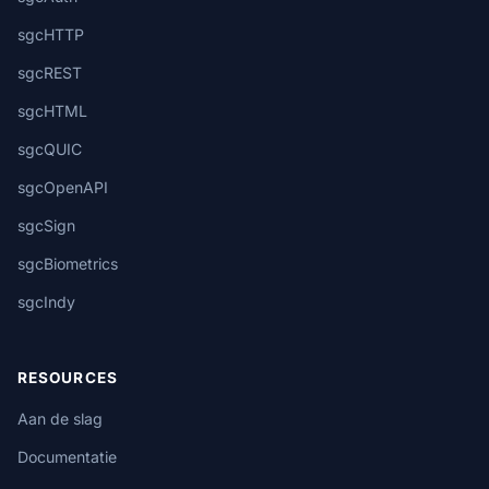
sgcHTTP
sgcREST
sgcHTML
sgcQUIC
sgcOpenAPI
sgcSign
sgcBiometrics
sgcIndy
RESOURCES
Aan de slag
Documentatie