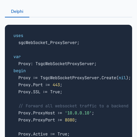
Delphi
uses

  sgcWebSocket_ProxyServer;

var
begin

  Proxy := TsgcWebSocketProxyServer.Create(
nil
);

  Proxy.Port := 
443
;

  Proxy.SSL := True;

// Forward all websocket traffic to a backend
  Proxy.ProxyHost := 
'10.0.0.10'
;

  Proxy.ProxyPort := 
8080
;
