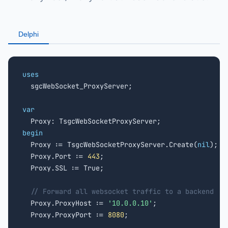
Delphi
uses

  sgcWebSocket_ProxyServer;

var
begin

  Proxy := TsgcWebSocketProxyServer.Create(
nil
);

  Proxy.Port := 
443
;

  Proxy.SSL := True;

// Forward all websocket traffic to a backend
  Proxy.ProxyHost := 
'10.0.0.10'
;

  Proxy.ProxyPort := 
8080
;
