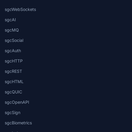
sgcWebSockets
sgcAI
sgcMQ
sgcSocial
sgcAuth
sgcHTTP
sgcREST
sgcHTML
sgcQUIC
sgcOpenAPI
sgcSign
sgcBiometrics