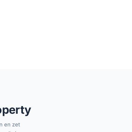
operty
n en zet