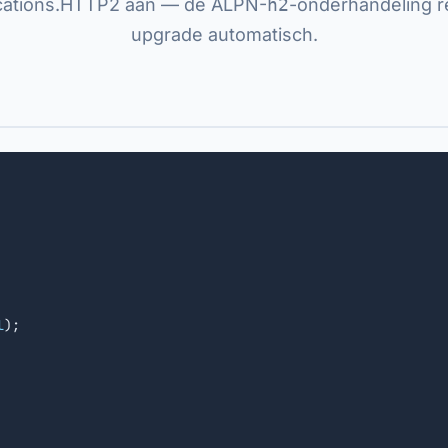
ications.HTTP2 aan — de ALPN-
h2
-onderhandeling r
upgrade automatisch.
l
);
