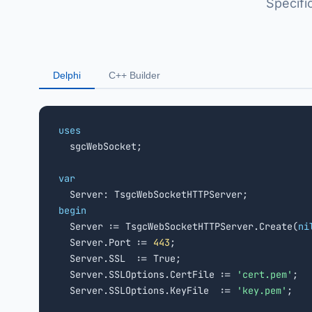
Specif
Delphi
C++ Builder
uses

  sgcWebSocket;

var
begin

  Server := TsgcWebSocketHTTPServer.Create(
ni
  Server.Port := 
443
;

  Server.SSL  := True;

  Server.SSLOptions.CertFile := 
'cert.pem'
;

  Server.SSLOptions.KeyFile  := 
'key.pem'
;
