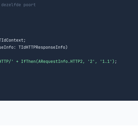
 dezelfde poort
IdContext;

eInfo: TIdHTTPResponseInfo)

HTTP/' + IfThen(ARequestInfo.HTTP2, '2', '1.1')
;
