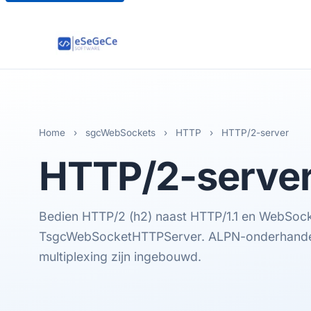
Home
›
sgcWebSockets
›
HTTP
›
HTTP/2-server
HTTP/2
-serve
Bedien HTTP/2 (h2) naast HTTP/1.1 en WebSock
TsgcWebSocketHTTPServer. ALPN-onderhandel
multiplexing zijn ingebouwd.