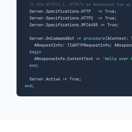
// Sta HTTP/1.1, HTTP/2 en WebSocket toe op
  Server.Specifications.HTTP   := True;

  Server.Specifications.HTTP2  := True;

  Server.Specifications.RFC6455 := True;

  Server.OnCommandGet := 
procedure
(AContext: T
    ARequestInfo: TIdHTTPRequestInfo; ARespons
begin
    AResponseInfo.ContentText := 
'Hello over 
end
;

end
;