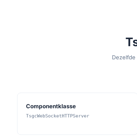
T
Dezelfde
Componentklasse
TsgcWebSocketHTTPServer