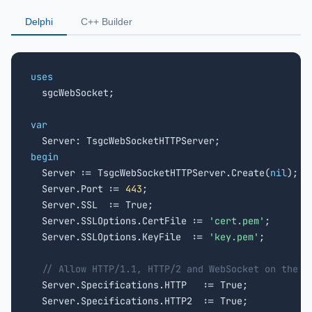
Delphi
C++ Builder
uses

  sgcWebSocket;

var
begin

  Server := TsgcWebSocketHTTPServer.Create(
nil
);

  Server.Port := 
443
;

  Server.SSL  := True;

  Server.SSLOptions.CertFile := 
'cert.pem'
;

  Server.SSLOptions.KeyFile  := 
'key.pem'
;

// Allow HTTP/1.1, HTTP/2 and WebSocket on the s
  Server.Specifications.HTTP   := True;

  Server.Specifications.HTTP2  := True;
