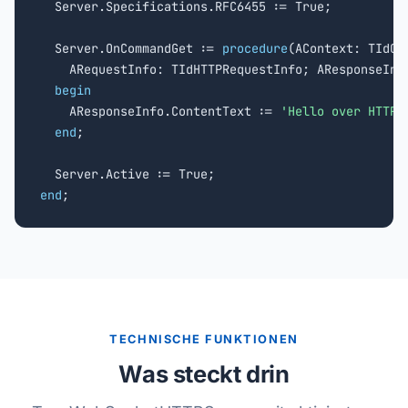
  Server.Specifications.RFC6455 := True;

  Server.OnCommandGet := 
procedure
(AContext: TIdCon
    ARequestInfo: TIdHTTPRequestInfo; AResponseInfo
begin
    AResponseInfo.ContentText := 
'Hello over HTTP/
end
;

end
;
TECHNISCHE FUNKTIONEN
Was steckt drin