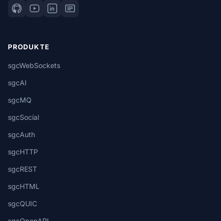
PRODUKTE
sgcWebSockets
sgcAI
sgcMQ
sgcSocial
sgcAuth
sgcHTTP
sgcREST
sgcHTML
sgcQUIC
sgcOpenAPI