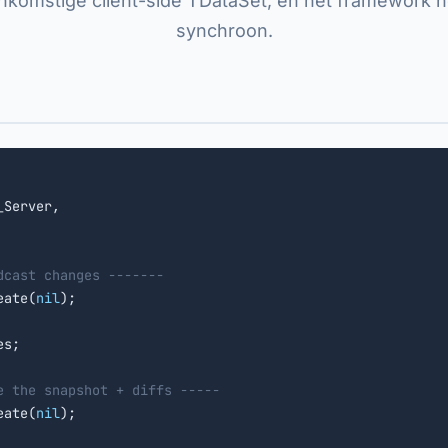
komstige client-side TDataSet, en het framework h
synchroon.
Server,

dcast changes -------
eate(
nil
);

s;

e the snapshot + diffs -----
eate(
nil
);
