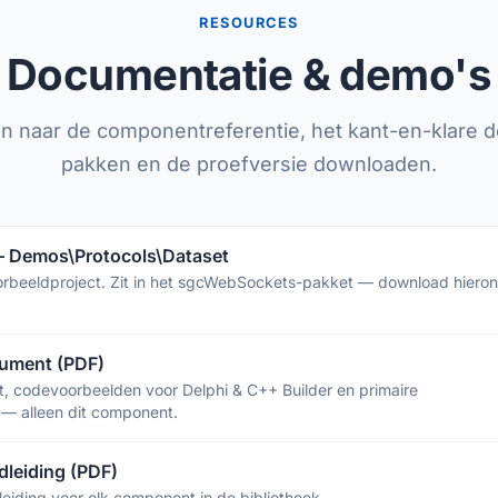
RESOURCES
Documentatie & demo's
ken naar de componentreferentie, het kant-en-klare 
pakken en de proefversie downloaden.
 Demos\Protocols\Dataset
orbeeldproject. Zit in het sgcWebSockets-pakket — download hiero
ument (PDF)
rt, codevoorbeelden voor Delphi & C++ Builder en primaire
 — alleen dit component.
leiding (PDF)
eiding voor elk component in de bibliotheek.