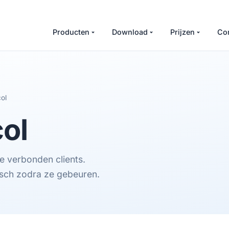
Producten
Download
Prijzen
Co
ol
col
e verbonden clients.
isch zodra ze gebeuren.