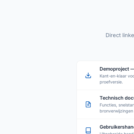
Direct lin
Demoproject —
Kant-en-klaar vo
proefversie.
Technisch doc
Functies, snelsta
bronverwijzingen
Gebruikershand
Uitgebreide handl