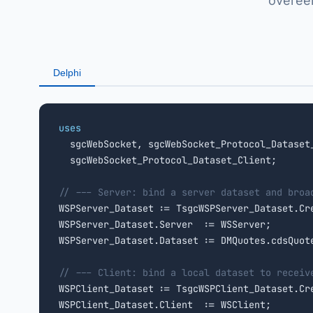
overeen
Delphi
uses

  sgcWebSocket, sgcWebSocket_Protocol_Dataset_
  sgcWebSocket_Protocol_Dataset_Client;

// --- Server: bind a server dataset and broa

WSPServer_Dataset := TsgcWSPServer_Dataset.Cr
WSPServer_Dataset.Server  := WSServer;

WSPServer_Dataset.Dataset := DMQuotes.cdsQuote
// --- Client: bind a local dataset to receiv

WSPClient_Dataset := TsgcWSPClient_Dataset.Cr
WSPClient_Dataset.Client  := WSClient;
