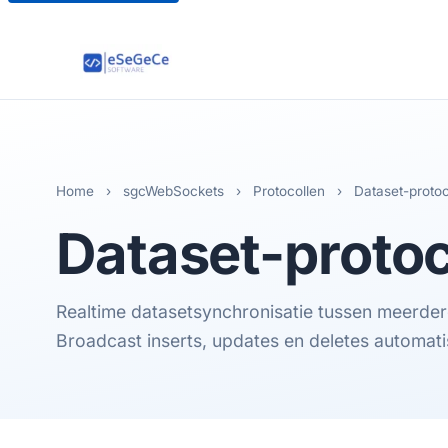
Home
›
sgcWebSockets
›
Protocollen
›
Dataset-protoc
Dataset
-proto
Realtime datasetsynchronisatie tussen meerder
Broadcast inserts, updates en deletes automat