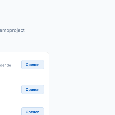
demoproject
Openen
nder de
Openen
Openen