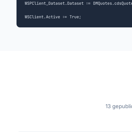
WSPClient_Dataset.Dataset := DMQuotes.cdsQuote
WSClient.Active := True;
13 gepubl