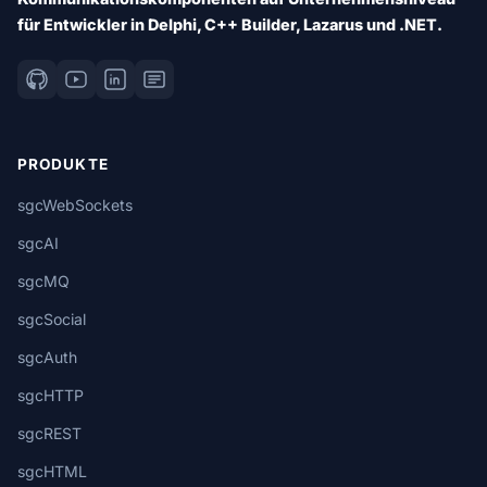
für Entwickler in Delphi, C++ Builder, Lazarus und .NET.
PRODUKTE
sgcWebSockets
sgcAI
sgcMQ
sgcSocial
sgcAuth
sgcHTTP
sgcREST
sgcHTML