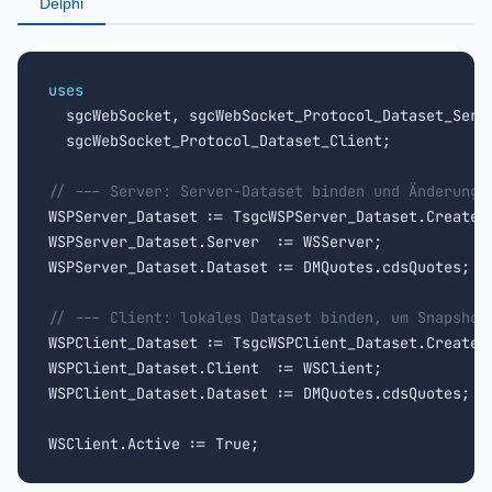
Delphi
uses

  sgcWebSocket, sgcWebSocket_Protocol_Dataset_Serve
  sgcWebSocket_Protocol_Dataset_Client;

// --- Server: Server-Dataset binden und Änderunge

WSPServer_Dataset := TsgcWSPServer_Dataset.Create(
WSPServer_Dataset.Server  := WSServer;

WSPServer_Dataset.Dataset := DMQuotes.cdsQuotes;

// --- Client: lokales Dataset binden, um Snapshot

WSPClient_Dataset := TsgcWSPClient_Dataset.Create(
WSPClient_Dataset.Client  := WSClient;

WSPClient_Dataset.Dataset := DMQuotes.cdsQuotes;

WSClient.Active := True;