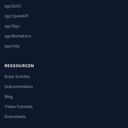
sgcQUIC
sgcOpenAPI
sgcSign
sgcBiometrics
sgcIndy
RESSOURCEN
Erste Schritte
Dokumentation
Blog
Video-Tutorials
Downloads