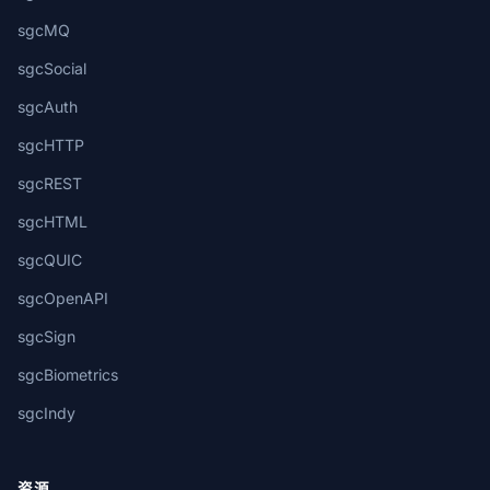
sgcMQ
sgcSocial
sgcAuth
sgcHTTP
sgcREST
sgcHTML
sgcQUIC
sgcOpenAPI
sgcSign
sgcBiometrics
sgcIndy
资源