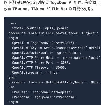
以下代码片段在运行时配置
TsgcOpenAI
组件。在窗体上
放置
TButton
、
TMemo
和
TListBox
以可视化对话。
uses

  System.SysUtils, sgcAI_OpenAI;

procedure TFormMain.FormCreate(Sender: TObject);

begin

  OpenAI := TsgcOpenAI.Create(Self);

  OpenAI.APIKey := GetEnvironmentVariable('OPENAI_AP
  OpenAI.DefaultModel := 'gpt-4o-mini';

  OpenAI.HTTP.Proxy.Host := 'proxy.company.local';

  OpenAI.HTTP.Proxy.Port := 8080;

  OpenAI.HTTP.Timeout := 15000;

  OpenAI.Streaming := True;

end;

procedure TFormMain.ButtonAskClick(Sender: TObject);
var

  LRequest: TsgcOpenAIChatRequest;

  LResponse: TsgcOpenAIChatResponse;

begin
