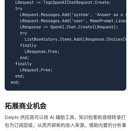
  LRequest := TsgcOpenAIChatRequest.Create;

  try

    LRequest.Messages.Add('system', 'Answer as a sen
    LRequest.Messages.Add('user', MemoPrompt.Lines.T
    LResponse := OpenAI.Chat.Create(LRequest);

    try

      ListBoxHistory.Items.Add(LResponse.Choices[0].
    finally

      LResponse.Free;

    end;

  finally

    LRequest.Free;

  end;

拓展商业机会
Delphi 供应商可以将 AI 辅助工具、知识检索和音频转录打
包为订阅层级，从而开辟新的收入来源。借助内置的分析事