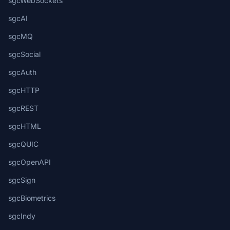
sgcWebSockets
sgcAI
sgcMQ
sgcSocial
sgcAuth
sgcHTTP
sgcREST
sgcHTML
sgcQUIC
sgcOpenAPI
sgcSign
sgcBiometrics
sgcIndy