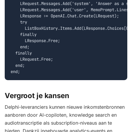
    LRequest.Messages.Add('system', 'Answer as a sen
    LRequest.Messages.Add('user', MemoPrompt.Lines.T
    LResponse := OpenAI.Chat.Create(LRequest);

    try

      ListBoxHistory.Items.Add(LResponse.Choices[0].
    finally

      LResponse.Free;

    end;

  finally

    LRequest.Free;

  end;

Vergroot je kansen
Delphi-leveranciers kunnen nieuwe inkomstenbronnen
aanboren door AI-copiloten, knowledge search en
audiotranscriptie als subscription-niveaus aan te
bieden. Dankzij ingebouwde analytics-events en