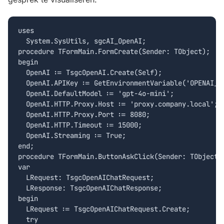
uses

  System.SysUtils, sgcAI_OpenAI;

procedure TFormMain.FormCreate(Sender: TObject);

begin

  OpenAI := TsgcOpenAI.Create(Self);

  OpenAI.APIKey := GetEnvironmentVariable('OPENAI_AP
  OpenAI.DefaultModel := 'gpt-4o-mini';

  OpenAI.HTTP.Proxy.Host := 'proxy.company.local';

  OpenAI.HTTP.Proxy.Port := 8080;

  OpenAI.HTTP.Timeout := 15000;

  OpenAI.Streaming := True;

end;

procedure TFormMain.ButtonAskClick(Sender: TObject);
var

  LRequest: TsgcOpenAIChatRequest;

  LResponse: TsgcOpenAIChatResponse;

begin

  LRequest := TsgcOpenAIChatRequest.Create;

  try
