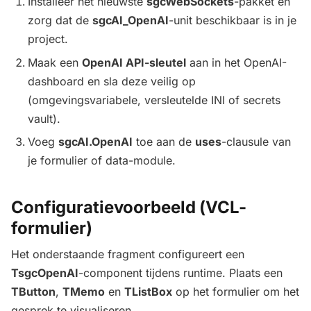
Installeer het nieuwste
sgcWebSockets
-pakket en
zorg dat de
sgcAI_OpenAI
-unit beschikbaar is in je
project.
Maak een
OpenAI API-sleutel
aan in het OpenAI-
dashboard en sla deze veilig op
(omgevingsvariabele, versleutelde INI of secrets
vault).
Voeg
sgcAI.OpenAI
toe aan de
uses
-clausule van
je formulier of data-module.
Configuratievoorbeeld (VCL-
formulier)
Het onderstaande fragment configureert een
TsgcOpenAI
-component tijdens runtime. Plaats een
TButton
,
TMemo
en
TListBox
op het formulier om het
gesprek te visualiseren.