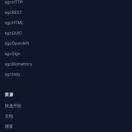
sgcHTTP
sgcREST
sgcHTML
sgcQUIC
sgcOpenAPI
sgcSign
sgcBiometrics
sgcIndy
资源
快速开始
文档
博客