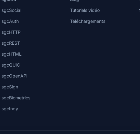
sgcSocial
Tutoriels vidéo
sgcAuth
Téléchargements
sgcHTTP
sgcREST
sgcHTML
sgcQUIC
sgcOpenAPI
sgcSign
sgcBiometrics
sgcIndy