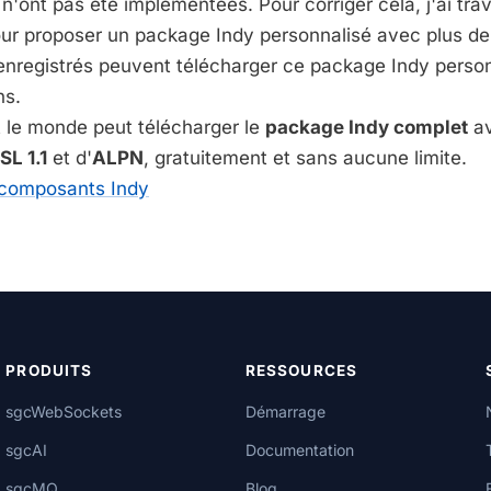
ont pas été implémentées. Pour corriger cela, j'ai trav
ur proposer un package Indy personnalisé avec plus de 
 enregistrés peuvent télécharger ce package Indy perso
ns.
t le monde peut télécharger le
package Indy complet
av
L 1.1
et d'
ALPN
, gratuitement et sans aucune limite.
 composants Indy
PRODUITS
RESSOURCES
sgcWebSockets
Démarrage
sgcAI
Documentation
sgcMQ
Blog