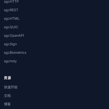
sgcHTTP
sgcREST
sgcHTML
sgcQUIC
sgcOpenAPI
sgcSign
sgcBiometrics
sgcIndy
资源
快速开始
文档
博客