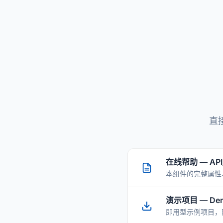
直
在线帮助 — API_
本组件的完整属性
演示项目 — Demos
即用型示例项目，随 