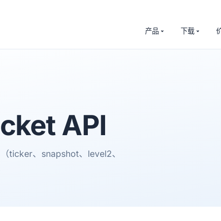
产品
下载
ket API
ker、snapshot、level2、
。