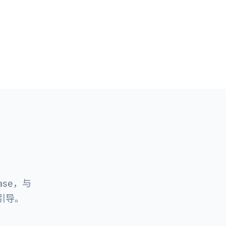
阅
hrase，与
牌引导。