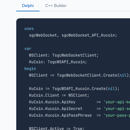
Delphi
C++ Builder
uses

  sgcWebSocket, sgcWebSocket_API_Kucoin;

var

  WSClient: TsgcWebSocketClient;

begin

  WSClient := TsgcWebSocketClient.Create(
nil
);
  KuCoin := TsgcWSAPI_Kucoin.Create(
nil
);

  KuCoin.Client := WSClient;

  KuCoin.Kucoin.ApiKey         := 
'your-api-k
  KuCoin.Kucoin.ApiSecret      := 
'your-api-s
  KuCoin.Kucoin.ApiPassPhrase  := 
'your-pass-
  WSClient.Active := True;
