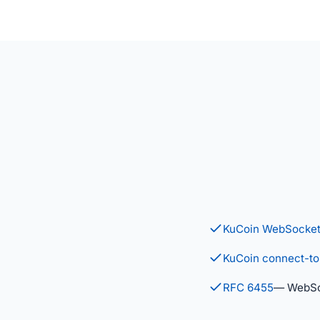
KuCoin WebSocket
KuCoin connect-t
RFC 6455
— WebS