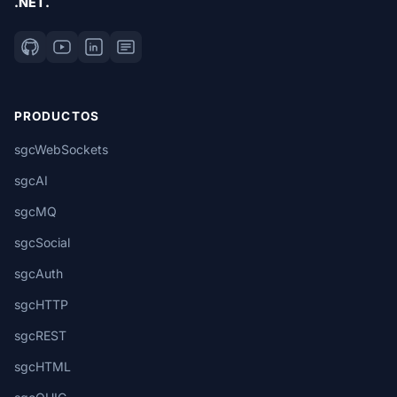
.NET.
PRODUCTOS
sgcWebSockets
sgcAI
sgcMQ
sgcSocial
sgcAuth
sgcHTTP
sgcREST
sgcHTML