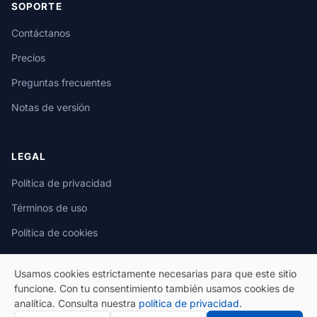
SOPORTE
Contáctanos
Precios
Preguntas frecuentes
Notas de versión
LEGAL
Política de privacidad
Términos de uso
Política de cookies
Usamos cookies estrictamente necesarias para que este sitio
funcione. Con tu consentimiento también usamos cookies de
analítica. Consulta nuestra
política de privacidad
.
© 2026 eSeGeCe. Todos los derechos reservados.