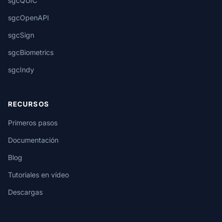
sgcQUIC
sgcOpenAPI
sgcSign
sgcBiometrics
sgcIndy
RECURSOS
Primeros pasos
Documentación
Blog
Tutoriales en vídeo
Descargas