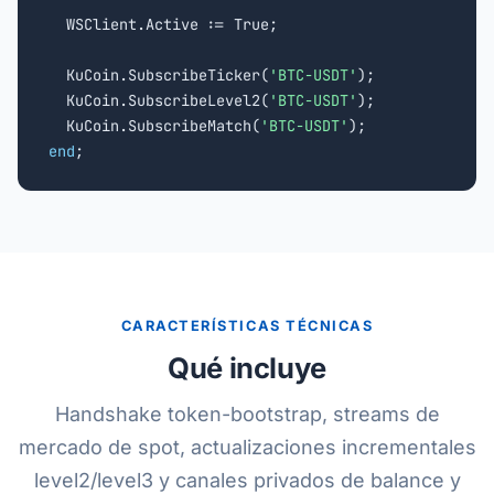
  WSClient.Active := True;

  KuCoin.SubscribeTicker(
'BTC-USDT'
);

  KuCoin.SubscribeLevel2(
'BTC-USDT'
);

  KuCoin.SubscribeMatch(
'BTC-USDT'
end
;
CARACTERÍSTICAS TÉCNICAS
Qué incluye
Handshake token-bootstrap, streams de
mercado de spot, actualizaciones incrementales
level2/level3 y canales privados de balance y