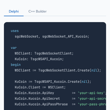
Delphi
C++ Builder
uses

  sgcWebSocket, sgcWebSocket_API_Kucoin;

var

  WSClient: TsgcWebSocketClient;

begin

  WSClient := TsgcWebSocketClient.Create(
nil
);

  KuCoin := TsgcWSAPI_Kucoin.Create(
nil
);

  KuCoin.Client := WSClient;

  KuCoin.Kucoin.ApiKey         := 
'your-api-key'
;

  KuCoin.Kucoin.ApiSecret      := 
'your-api-secret
  KuCoin.Kucoin.ApiPassPhrase  := 
'your-pass-phras