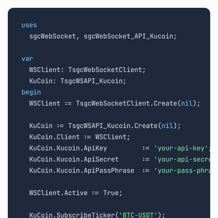
uses

  sgcWebSocket, sgcWebSocket_API_Kucoin;

var

  WSClient: TsgcWebSocketClient;

begin

  WSClient := TsgcWebSocketClient.Create(
nil
);

  KuCoin := TsgcWSAPI_Kucoin.Create(
nil
);

  KuCoin.Client := WSClient;

  KuCoin.Kucoin.ApiKey         := 
'your-api-key'
;

  KuCoin.Kucoin.ApiSecret      := 
'your-api-secret
  KuCoin.Kucoin.ApiPassPhrase  := 
'your-pass-phras
  WSClient.Active := True;

  KuCoin.SubscribeTicker(
'BTC-USDT'
);
