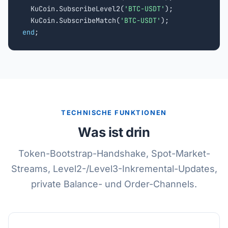
  KuCoin.SubscribeLevel2(
'BTC-USDT'
);

  KuCoin.SubscribeMatch(
'BTC-USDT'
end
;
TECHNISCHE FUNKTIONEN
Was ist drin
Token-Bootstrap-Handshake, Spot-Market-
Streams, Level2-/Level3-Inkremental-Updates,
private Balance- und Order-Channels.