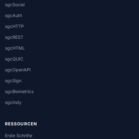
sgcSocial
sgcAuth
sgcHTTP
sgcREST
sgcHTML
sgcQUIC
sgcOpenAPI
sgcSign
sgcBiometrics
sgcIndy
RESSOURCEN
Erste Schritte