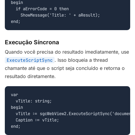
begin

  if aErrorCode = 0 then

    ShowMessage('Title: ' + aResult);

end;
Execução Síncrona
Quando você precisa do resultado imediatamente, use
. Isso bloqueia a thread
ExecuteScriptSync
chamante até que o script seja concluído e retorna o
resultado diretamente.
var

  vTitle: string;

begin

  vTitle := sgcWebView2.ExecuteScriptSync('document.
  Caption := vTitle;

end;