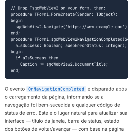
// Drop TsgcWebView2 on your form, then:

procedure TForm1.FormCreate(Sender: TObject);

begin

  sgcWebView2.Navigate('https://www.example.com');

end;

procedure TForm1.sgcWebView2NavigationCompleted(Send
  aIsSuccess: Boolean; aWebErrorStatus: Integer);

begin

  if aIsSuccess then

    Caption := sgcWebView2.DocumentTitle;

end;
O evento
é disparado após
OnNavigationCompleted
o carregamento da página, informando se a
navegação foi bem-sucedida e qualquer código de
status de erro. Este é o lugar natural para atualizar sua
interface — título da janela, barra de status, estado
dos botões de voltar/avançar — com base na página