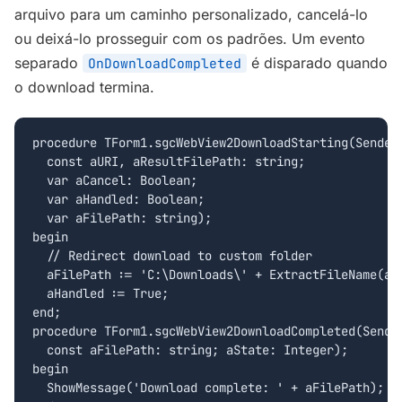
arquivo para um caminho personalizado, cancelá-lo
ou deixá-lo prosseguir com os padrões. Um evento
separado
é disparado quando
OnDownloadCompleted
o download termina.
procedure TForm1.sgcWebView2DownloadStarting(Sender:
  const aURI, aResultFilePath: string;

  var aCancel: Boolean;

  var aHandled: Boolean;

  var aFilePath: string);

begin

  // Redirect download to custom folder

  aFilePath := 'C:\Downloads\' + ExtractFileName(aRe
  aHandled := True;

end;

procedure TForm1.sgcWebView2DownloadCompleted(Sender
  const aFilePath: string; aState: Integer);

begin

  ShowMessage('Download complete: ' + aFilePath);
