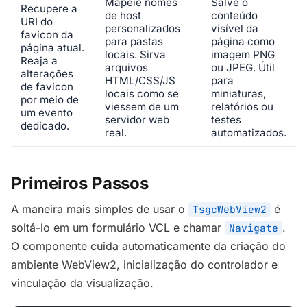
Mapeie nomes
Salve o
Recupere a
de host
conteúdo
URI do
personalizados
visível da
favicon da
para pastas
página como
página atual.
locais. Sirva
imagem PNG
Reaja a
arquivos
ou JPEG. Útil
alterações
HTML/CSS/JS
para
de favicon
locais como se
miniaturas,
por meio de
viessem de um
relatórios ou
um evento
servidor web
testes
dedicado.
real.
automatizados.
Primeiros Passos
A maneira mais simples de usar o
é
TsgcWebView2
soltá-lo em um formulário VCL e chamar
.
Navigate
O componente cuida automaticamente da criação do
ambiente WebView2, inicialização do controlador e
vinculação da visualização.