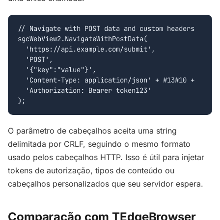
// Navigate with POST data and custom headers

sgcWebView2.NavigateWithPostData(

  'https://api.example.com/submit',

  'POST',

  '{"key":"value"}',

  'Content-Type: application/json' + #13#10 +

  'Authorization: Bearer token123'

);
O parâmetro de cabeçalhos aceita uma string
delimitada por CRLF, seguindo o mesmo formato
usado pelos cabeçalhos HTTP. Isso é útil para injetar
tokens de autorização, tipos de conteúdo ou
cabeçalhos personalizados que seu servidor espera.
Comparação com TEdgeBrowser