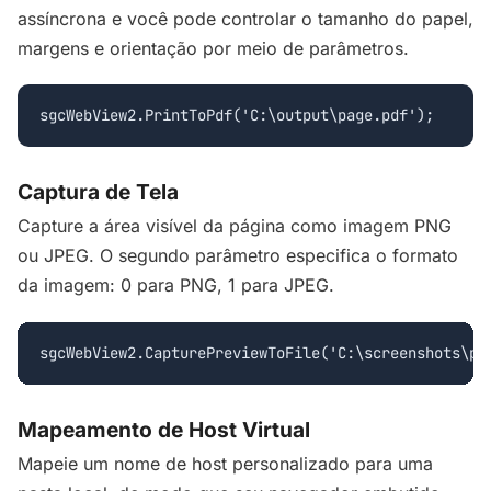
assíncrona e você pode controlar o tamanho do papel,
margens e orientação por meio de parâmetros.
sgcWebView2.PrintToPdf('C:\output\page.pdf');
Captura de Tela
Capture a área visível da página como imagem PNG
ou JPEG. O segundo parâmetro especifica o formato
da imagem: 0 para PNG, 1 para JPEG.
sgcWebView2.CapturePreviewToFile('C:\screenshots\pa
Mapeamento de Host Virtual
Mapeie um nome de host personalizado para uma