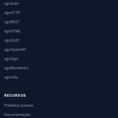
sgcAuth
sgcHTTP
sgcREST
sgcHTML
sgcQUIC
sgcOpenAPI
sgcSign
sgcBiometrics
sgcIndy
RECURSOS
Primeiros passos
Documentação