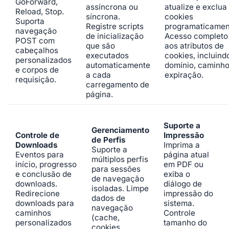
GoForward,
assíncrona ou
atualize e exclua
Reload, Stop.
síncrona.
cookies
Suporta
Registre scripts
programaticamen
navegação
de inicialização
Acesso completo
POST com
que são
aos atributos de
cabeçalhos
executados
cookies, incluind
personalizados
automaticamente
domínio, caminho
e corpos de
a cada
expiração.
requisição.
carregamento de
página.
Suporte a
Gerenciamento
Controle de
Impressão
de Perfis
Downloads
Imprima a
Suporte a
Eventos para
página atual
múltiplos perfis
início, progresso
em PDF ou
para sessões
e conclusão de
exiba o
de navegação
downloads.
diálogo de
isoladas. Limpe
Redirecione
impressão do
dados de
downloads para
sistema.
navegação
caminhos
Controle
(cache,
personalizados
tamanho do
cookies,