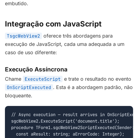
embutido.
Integração com JavaScript
oferece três abordagens para
TsgcWebView2
execução de JavaScript, cada uma adequada a um
caso de uso diferente:
Execução Assíncrona
Chame
e trate o resultado no evento
ExecuteScript
. Esta é a abordagem padrão, não
OnScriptExecuted
bloqueante.
// Async execution — result arrives in OnScriptExecu
sgcWebView2.ExecuteScript('document.title');

procedure TForm1.sgcWebView2ScriptExecuted(Sender: T
  const aResult: string; aErrorCode: Integer);
