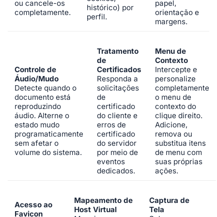
ou cancele-os
papel,
histórico) por
completamente.
orientação e
perfil.
margens.
Tratamento
Menu de
de
Contexto
Controle de
Certificados
Intercepte e
Áudio/Mudo
Responda a
personalize
Detecte quando o
solicitações
completamente
documento está
de
o menu de
reproduzindo
certificado
contexto do
áudio. Alterne o
do cliente e
clique direito.
estado mudo
erros de
Adicione,
programaticamente
certificado
remova ou
sem afetar o
do servidor
substitua itens
volume do sistema.
por meio de
de menu com
eventos
suas próprias
dedicados.
ações.
Mapeamento de
Captura de
Acesso ao
Host Virtual
Tela
Favicon