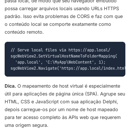
pasta local, de modo que seu navegador embutido
possa carregar arquivos locais usando URLs HTTPS
padrão. Isso evita problemas de CORS e faz com que
o conteúdo local se comporte exatamente como
conteúdo remoto.
// Serve local files via https://app.local/

sgcWebView2.SetVirtualHostNameToFolderMapping(

  'app.local', 'C:\MyApp\WebContent', 1);

sgcWebView2.Navigate('https://app.local/index.html'
Dica.
O mapeamento de host virtual é especialmente
útil para aplicações de página única (SPA). Agrupe seu
HTML, CSS e JavaScript com sua aplicação Delphi,
depois carregue-os por um nome de host mapeado
para ter acesso completo às APIs web que requerem
uma origem segura.