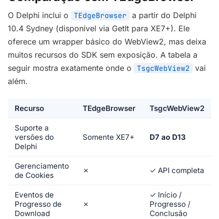
O Delphi inclui o
a partir do Delphi
TEdgeBrowser
10.4 Sydney (disponível via GetIt para XE7+). Ele
oferece um wrapper básico do WebView2, mas deixa
muitos recursos do SDK sem exposição. A tabela a
seguir mostra exatamente onde o
vai
TsgcWebView2
além.
Recurso
TEdgeBrowser
TsgcWebView2
Suporte a
versões do
Somente XE7+
D7 ao D13
Delphi
Gerenciamento
✗
✓
API completa
de Cookies
Eventos de
✓
Início /
Progresso de
✗
Progresso /
Download
Conclusão