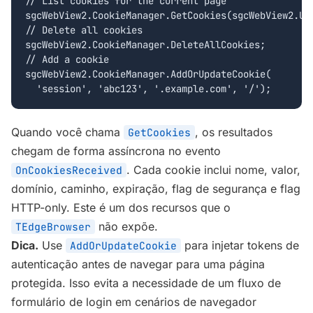
// List cookies for the current page

sgcWebView2.CookieManager.GetCookies(sgcWebView2.URL
// Delete all cookies

sgcWebView2.CookieManager.DeleteAllCookies;

// Add a cookie

sgcWebView2.CookieManager.AddOrUpdateCookie(

  'session', 'abc123', '.example.com', '/');
Quando você chama
, os resultados
GetCookies
chegam de forma assíncrona no evento
. Cada cookie inclui nome, valor,
OnCookiesReceived
domínio, caminho, expiração, flag de segurança e flag
HTTP-only. Este é um dos recursos que o
não expõe.
TEdgeBrowser
Dica.
Use
para injetar tokens de
AddOrUpdateCookie
autenticação antes de navegar para uma página
protegida. Isso evita a necessidade de um fluxo de
formulário de login em cenários de navegador