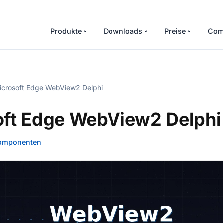
Produkte
Downloads
Preise
Com
crosoft Edge WebView2 Delphi
oft Edge WebView2 Delphi
omponenten