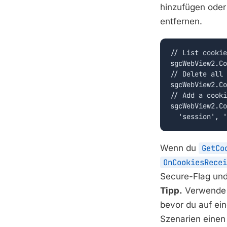
hinzufügen oder 
entfernen.
// List cookie
sgcWebView2.Co
// Delete all 
sgcWebView2.Co
// Add a cooki
sgcWebView2.Co
  'session', '
Wenn du
GetCo
OnCookiesRecei
Secure-Flag und
Tipp.
Verwend
bevor du auf ei
Szenarien einen