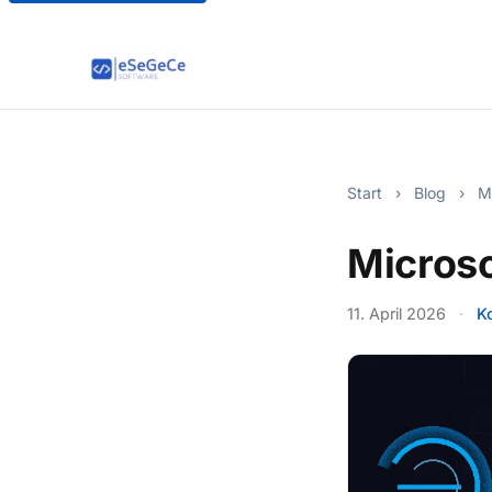
Start
›
Blog
›
Mi
Micros
11. April 2026
·
K