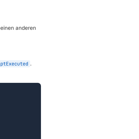
r einen anderen
iptExecuted
.