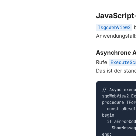
JavaScript
TsgcWebView2
b
Anwendungsfall
Asynchrone 
Rufe
ExecuteSc
Das ist der stan
// Async execu
sgcWebView2.Ex
procedure TFor
  const aResul
begin

  if aErrorCod
    ShowMessag
end;