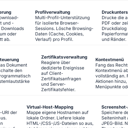
erung
Profilverwaltung
Druckunters
Download-
Multi-Profil-Unterstützung
Drucke die ak
tt und -
für isolierte Browser-
PDF oder ze
e Downloads
Sessions. Lösche Browsing-
Druckdialog 
 um oder
Daten (Cache, Cookies,
Papierformat
tt ab.
Verlauf) pro Profil.
und Ränder.
Zertifikatsverwaltung
teuerung
Kontextmenü
Reagiere über
das Dokument
Fang das Rechts
dedizierte Ereignisse
Schalte den
Kontextmenü ab
auf Client-
rogrammatisch
vollständig an.
Zertifikatsanfragen
stemlautstärke
Aktionen hinzu,
und Server-
Menüpunkte ode
Zertifikatsfehler.
Virtual-Host-Mapping
Screenshot
n-URI der
Mappe eigene Hostnamen auf
Speichere de
aus.
lokale Ordner. Liefere lokale
Seiteninhalt
in
HTML-/CSS-/JS-Dateien so aus,
JPEG-Bild. N