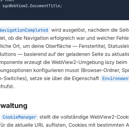
 sgcWebView2.DocumentTitle;

NavigationCompleted
wird ausgelöst, nachdem die Seite
t, ob die Navigation erfolgreich war und welcher Fehler
rliche Ort, um deine Oberfläche — Fenstertitel, Statusle
uttons — basierend auf der geladenen Seite zu aktualis
mponente erzeugt die WebView2-Umgebung lazy beim er
ngsoptionen konfigurieren musst (Browser-Ordner, Sp
Switches), setze sie über die Eigenschaft
Environmen
frufst.
rwaltung
t
CookieManager
stellt die vollständige WebView2-Cooki
ür die aktuelle URL auflisten, Cookies mit bestimmten A