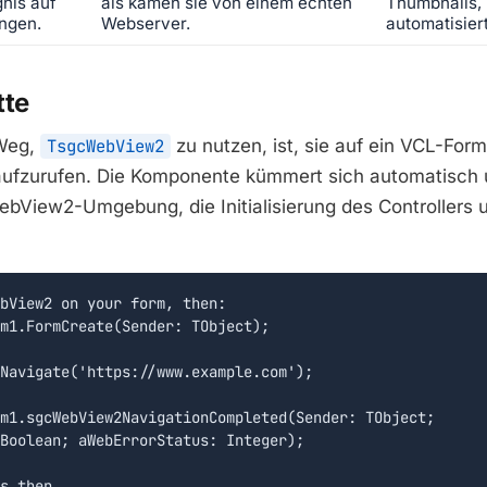
gnis auf
als kämen sie von einem echten
Thumbnails, 
ngen.
Webserver.
automatisier
tte
 Weg,
TsgcWebView2
zu nutzen, ist, sie auf ein VCL-Form
ufzurufen. Die Komponente kümmert sich automatisch 
WebView2-Umgebung, die Initialisierung des Controllers
bView2 on your form, then:

m1.FormCreate(Sender: TObject);

Navigate('https://www.example.com');

m1.sgcWebView2NavigationCompleted(Sender: TObject;

Boolean; aWebErrorStatus: Integer);

s then
