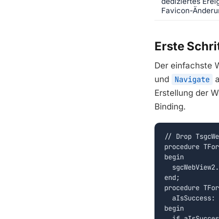
dediziertes Erei
Favicon-Änderu
Erste Schri
Der einfachste
und
Navigate
a
Erstellung der 
Binding.
// Drop TsgcWe
procedure TFor
begin

  sgcWebView2.
end;

procedure TFor
  aIsSuccess: 
begin

  if aIsSucces