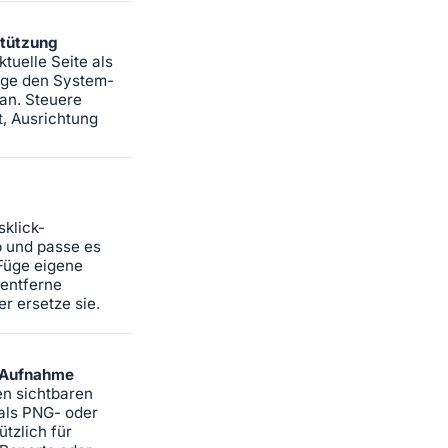
tützung
tuelle Seite als
ige den System-
an. Steuere
, Ausrichtung
klick-
 und passe es
 Füge eigene
 entferne
r ersetze sie.
-Aufnahme
n sichtbaren
 als PNG- oder
ützlich für