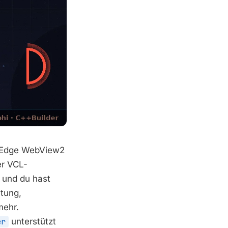
t Edge WebView2
er VCL-
 und du hast
tung,
mehr.
er
unterstützt