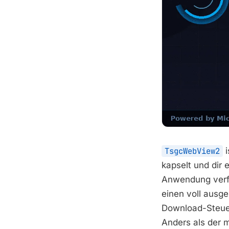
TsgcWebView2
i
kapselt und dir
Anwendung verfü
einen voll ausg
Download-Steuer
Anders als der m