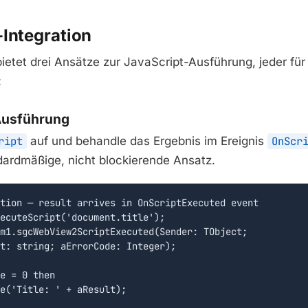
-Integration
ietet drei Ansätze zur JavaScript-Ausführung, jeder fü
:
Ausführung
ript
auf und behandle das Ergebnis im Ereignis
OnScr
dardmäßige, nicht blockierende Ansatz.
tion — result arrives in OnScriptExecuted event

ecuteScript('document.title');

m1.sgcWebView2ScriptExecuted(Sender: TObject;

t: string; aErrorCode: Integer);

e = 0 then

e('Title: ' + aResult);
