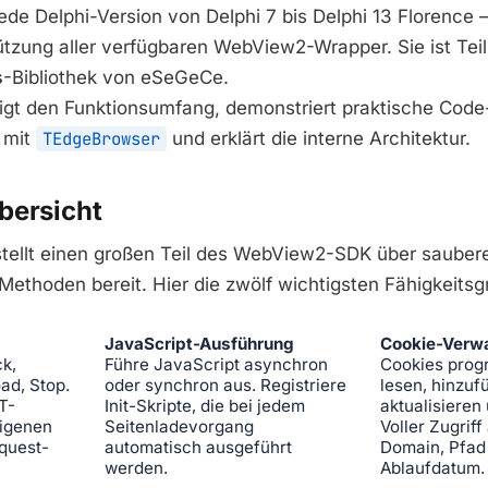
ede Delphi-Version von Delphi 7 bis Delphi 13 Florence 
tzung aller verfügbaren WebView2-Wrapper. Sie ist Teil
s
-Bibliothek von eSeGeCe.
eigt den Funktionsumfang, demonstriert praktische Code
t mit
TEdgeBrowser
und erklärt die interne Architektur.
bersicht
tellt einen großen Teil des WebView2-SDK über saubere
Methoden bereit. Hier die zwölf wichtigsten Fähigkeits
JavaScript-Ausführung
Cookie-Verw
k,
Führe JavaScript asynchron
Cookies prog
ad, Stop.
oder synchron aus. Registriere
lesen, hinzuf
T-
Init-Skripte, die bei jedem
aktualisieren
eigenen
Seitenladevorgang
Voller Zugriff
quest-
automatisch ausgeführt
Domain, Pfad
werden.
Ablaufdatum.