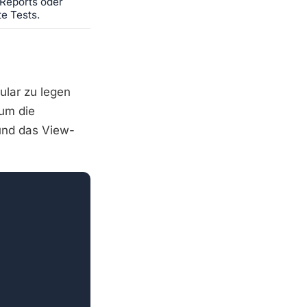
Reports oder
te Tests.
ular zu legen
um die
 und das View-