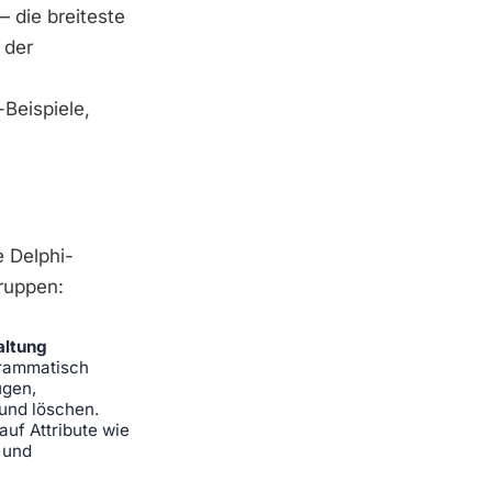
— die breiteste
 der
-Beispiele,
 Delphi-
gruppen:
altung
rammatisch
ügen,
 und löschen.
 auf Attribute wie
 und