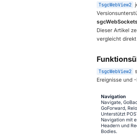
TsgcWebView2
j
Versionsunterstü
sgcWebSocket
Dieser Artikel z
vergleicht direk
Funktionsü
TsgcWebView2
s
Ereignisse und -
Navigation
Navigate, GoBac
GoForward, Relo
Unterstützt POS
Navigation mit 
Headern und Re
Bodies.