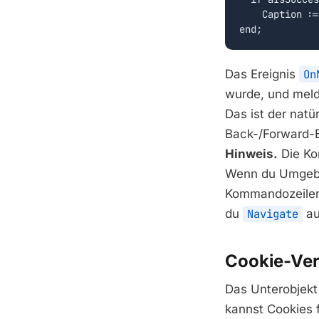
    Caption :=
end;
Das Ereignis
On
wurde, und melde
Das ist der natü
Back-/Forward-B
Hinweis.
Die Ko
Wenn du Umgebu
Kommandozeilen-
du
Navigate
au
Cookie-Ve
Das Unterobjek
kannst Cookies f