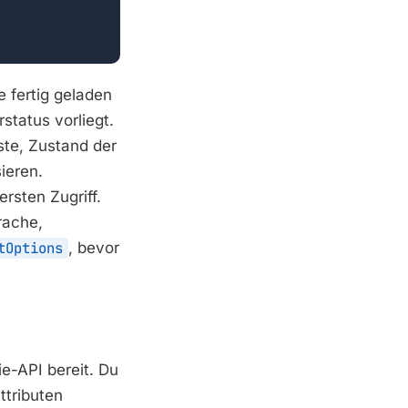
 fertig geladen
status vorliegt.
iste, Zustand der
ieren.
sten Zugriff.
rache,
tOptions
, bevor
e-API bereit. Du
ttributen