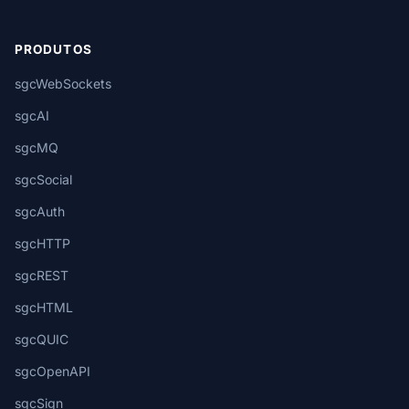
PRODUTOS
sgcWebSockets
sgcAI
sgcMQ
sgcSocial
sgcAuth
sgcHTTP
sgcREST
sgcHTML
sgcQUIC
sgcOpenAPI
sgcSign