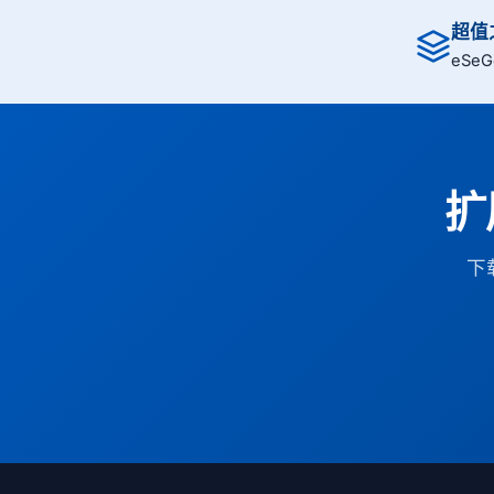
超值之
eSe
扩
下