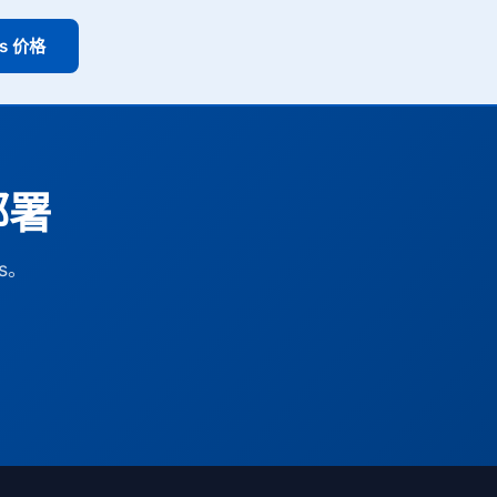
ss 价格
部署
s。