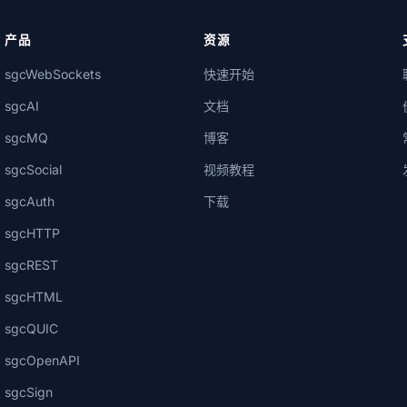
产品
资源
sgcWebSockets
快速开始
sgcAI
文档
sgcMQ
博客
sgcSocial
视频教程
sgcAuth
下载
sgcHTTP
sgcREST
sgcHTML
sgcQUIC
sgcOpenAPI
sgcSign