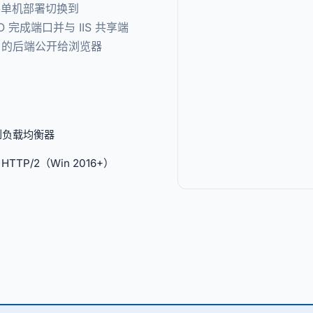
展。将单机部署切换到
I/O 完成端口并与 IIS 共享端
 TCP 的后端公开给浏览器
到负载均衡器
 HTTP/2（Win 2016+）