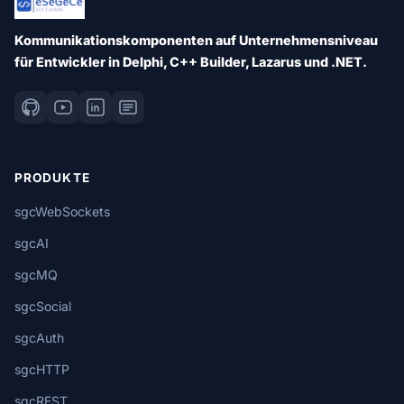
Kommunikationskomponenten auf Unternehmensniveau
für Entwickler in Delphi, C++ Builder, Lazarus und .NET.
PRODUKTE
sgcWebSockets
sgcAI
sgcMQ
sgcSocial
sgcAuth
sgcHTTP
sgcREST