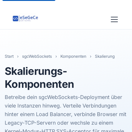
Start
›
sgcWebSockets
›
Komponenten
›
Skalierung
Skalierungs
-
Komponenten
Betreibe dein sgcWebSockets-Deployment über
viele Instanzen hinweg. Verteile Verbindungen
hinter einem Load Balancer, verbinde Browser mit
Legacy-TCP-Servern oder wechsle zu einem
Kernel-Modus-HTTP.SYS-Acceptor für maximale