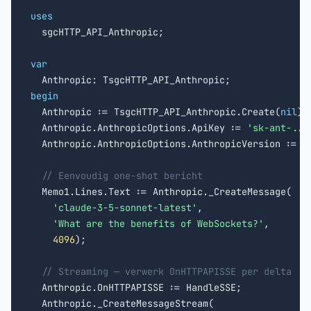
uses

  sgcHTTP_API_Anthropic;

var
begin

  Anthropic := TsgcHTTP_API_Anthropic.Create(
nil
);

  Anthropic.AnthropicOptions.ApiKey := 
'sk-ant-...
  Anthropic.AnthropicOptions.AnthropicVersion := 
'
// Eenvoudig one-shot bericht
  Memo1.Lines.Text := Anthropic._CreateMessage(

'claude-3-5-sonnet-latest'
,

'What are the benefits of WebSockets?'
,

4096
);

// Streaming — verwerk OnHTTPAPISSE per delta
  Anthropic.OnHTTPAPISSE := HandleSSE;

  Anthropic._CreateMessageStream(
