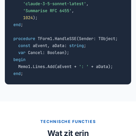
'claude-3-5-sonnet-latest'
,

'Summarise RFC 6455'
,

1024
end
;

procedure
 TForm1.HandleSSE(Sender: TObject;

const
 aEvent, aData: 
string
;

var
begin

  Memo1.Lines.Add(aEvent + 
': '
end
;
TECHNISCHE FUNCTIES
Wat zit erin