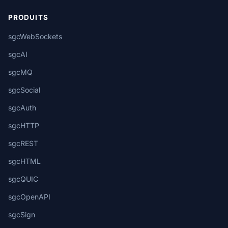
PRODUITS
sgcWebSockets
sgcAI
sgcMQ
sgcSocial
sgcAuth
sgcHTTP
sgcREST
sgcHTML
sgcQUIC
sgcOpenAPI
sgcSign