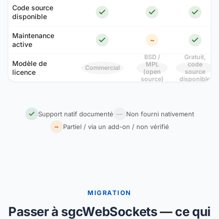
Code source
disponible
Maintenance
~
active
BSD /
Gratuit,
Modèle de
MPL
code
Commercial
licence
(open
source
source)
disponible
Support natif documenté
—
Non fourni nativement
~
Partiel / via un add-on / non vérifié
MIGRATION
Passer à sgcWebSockets — ce qui