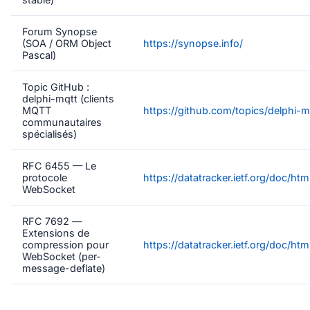
Forum Synopse
(SOA / ORM Object
https://synopse.info/
Pascal)
Topic GitHub :
delphi-mqtt (clients
MQTT
https://github.com/topics/delphi-m
communautaires
spécialisés)
RFC 6455 — Le
protocole
https://datatracker.ietf.org/doc/ht
WebSocket
RFC 7692 —
Extensions de
compression pour
https://datatracker.ietf.org/doc/htm
WebSocket (per-
message-deflate)