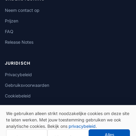
Neem contact op
Prijzen
FAQ
Release Notes
JURIDISCH
Privacybeleid
Gebruiksvoorwaarden
Cookiebeleid
We gebruiken alleen strikt noodzakelijke cookies om deze site
te laten werken. Met jouw toestemming gebruiken we ook
analytische cookies. Bekijk ons
privacybeleid
.
© 2026 eSeGeCe. Alle rechten voorbehouden.
Alles