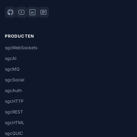
PRODUCTEN
sgcWebSockets
sgcAI
sgcMQ
sgcSocial
sgcAuth
sgcHTTP
sgcREST
sgcHTML
sgcQUIC