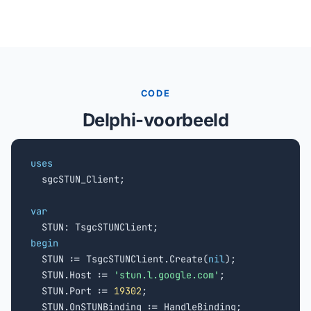
CODE
Delphi-voorbeeld
uses

  sgcSTUN_Client;

var
begin

  STUN := TsgcSTUNClient.Create(
nil
);

  STUN.Host := 
'stun.l.google.com'
;

  STUN.Port := 
19302
;

  STUN.OnSTUNBinding := HandleBinding;
