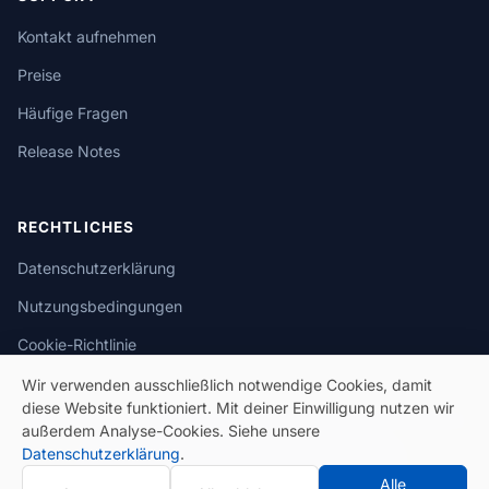
Kontakt aufnehmen
Preise
Häufige Fragen
Release Notes
RECHTLICHES
Datenschutzerklärung
Nutzungsbedingungen
Cookie-Richtlinie
Wir verwenden ausschließlich notwendige Cookies, damit
diese Website funktioniert. Mit deiner Einwilligung nutzen wir
außerdem Analyse-Cookies. Siehe unsere
Datenschutzerklärung
.
© 2026 eSeGeCe. Alle Rechte vorbehalten.
Alle