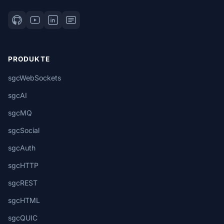
PRODUKTE
sgcWebSockets
sgcAI
sgcMQ
sgcSocial
sgcAuth
sgcHTTP
sgcREST
sgcHTML
sgcQUIC