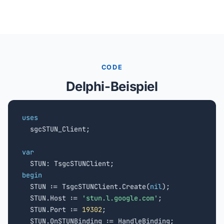
CODE
Delphi-Beispiel
uses

  sgcSTUN_Client;

var
begin

  STUN := TsgcSTUNClient.Create(
nil
);

  STUN.Host := 
'stun.l.google.com'
;

  STUN.Port := 
19302
;

  STUN.OnSTUNBinding := HandleBinding;
