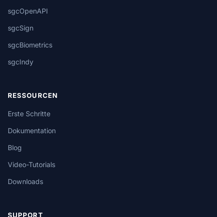
sgcOpenAPI
sgcSign
sgcBiometrics
sgcIndy
RESSOURCEN
Erste Schritte
Dokumentation
Blog
Video-Tutorials
Downloads
SUPPORT