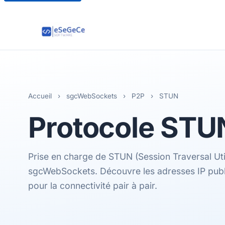
Accueil
›
sgcWebSockets
›
P2P
›
STUN
Protocole
STU
Prise en charge de STUN (Session Traversal Util
sgcWebSockets. Découvre les adresses IP publ
pour la connectivité pair à pair.