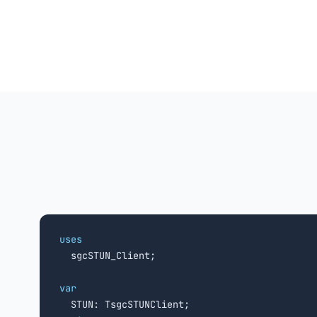
uses

  sgcSTUN_Client;

var