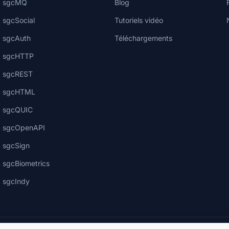
sgcMQ
Blog
sgcSocial
Tutoriels vidéo
sgcAuth
Téléchargements
sgcHTTP
sgcREST
sgcHTML
sgcQUIC
sgcOpenAPI
sgcSign
sgcBiometrics
sgcIndy