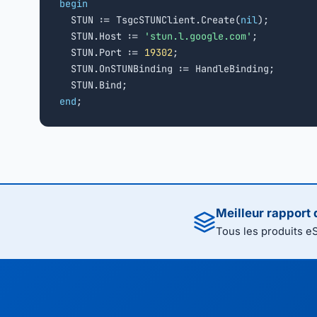
begin

  STUN := TsgcSTUNClient.Create(
nil
);

  STUN.Host := 
'stun.l.google.com'
;

  STUN.Port := 
19302
;

  STUN.OnSTUNBinding := HandleBinding;

end
;
Meilleur rapport 
Tous les produits e